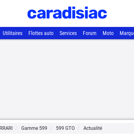
Utilitaires
Flottes auto
Services
Forum
Moto
Marqu
RRARI
Gamme
599
599 GTO
Actualité