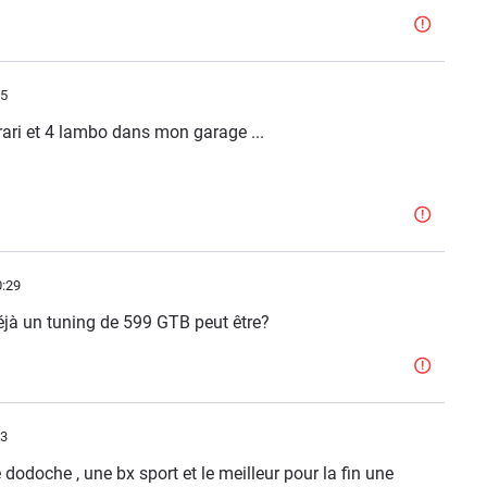
15
rrari et 4 lambo dans mon garage ...
0:29
éjà un tuning de 599 GTB peut être?
33
e dodoche , une bx sport et le meilleur pour la fin une