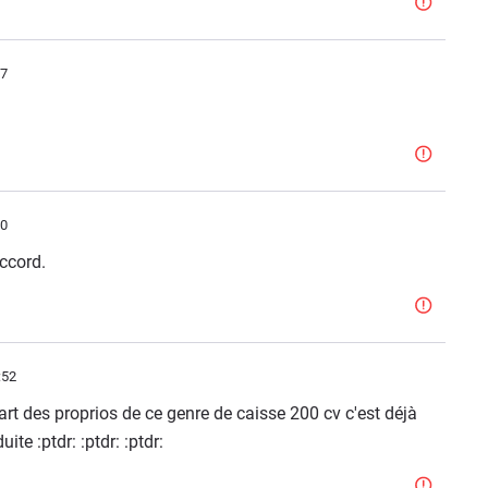
27
30
ccord.
:52
part des proprios de ce genre de caisse 200 cv c'est déjà
ite :ptdr: :ptdr: :ptdr: