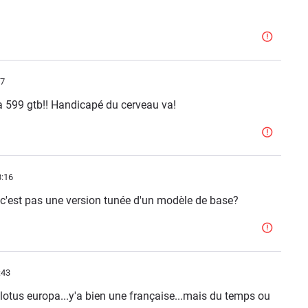
37
 la 599 gtb!! Handicapé du cerveau va!
3:16
 c'est pas une version tunée d'un modèle de base?
:43
 lotus europa...y'a bien une française...mais du temps ou