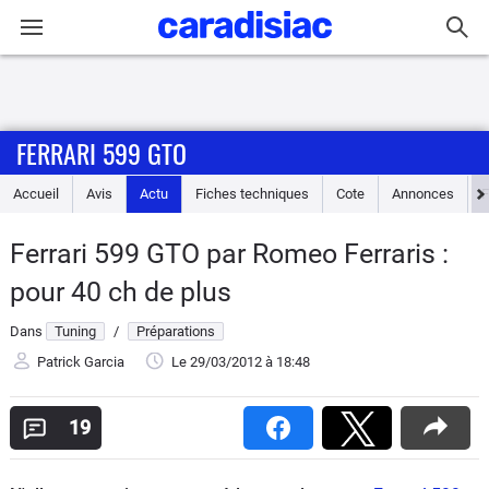
Connexion / Inscription
FERRARI 599 GTO
Accueil
Accueil
Avis
Actu
Fiches techniques
Cote
Annonces
Actu
Ferrari 599 GTO par Romeo Ferraris :
Essais
pour 40 ch de plus
Guide
Dans
Tuning
/
Préparations
d'achat
Patrick Garcia
Le 29/03/2012
à 18:48
Electriques
19
Utilitaires