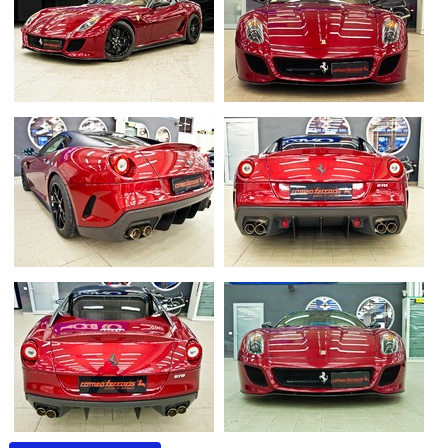
Flottes
Auto
Services
Forum
Moto
Marques