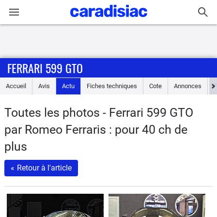
Connexion / Inscription
FERRARI 599 GTO
Accueil
Accueil
Avis
Actu
Fiches techniques
Cote
Annonces
Actu
Toutes les photos - Ferrari 599 GTO
Essais
par Romeo Ferraris : pour 40 ch de
Guide
plus
d'achat
«
Retour à l'article
Electriques
Utilitaires