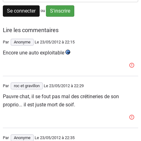
Flottes
Se connecter
S'inscrire
ou
Auto
Lire les commentaires
Services
Par
Anonyme
Le 23/05/2012
à 22:15
Forum
Encore une auto exploitable
Moto
Marques
Par
roc et gravillon
Le 23/05/2012
à 22:29
Pauvre chat, il se fout pas mal des crétineries de son
proprio... il est juste mort de soif.
Par
Anonyme
Le 23/05/2012
à 22:35