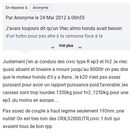
En réponse à
Anonyme
Par Anonyme le 24 Mai 2012 à 06h55
J'avais toujours dit qu'un Vtec atmo honda avait besoin
d'un turbo pour pas etre à la ramasse face à la
concurrence .
-------------------------------------------------------------------------
Justement j'en ai conduis des civic type R ep3 et fn2 ,le vtec
quasi absent et lineaire à mourir jusqu'au 8000tr on peu dire
que le moteur honda d'il y a 8ans , le k20 n'est pas assez
-Caradisiac, le site qui rassemble le plus grand nombre de
puissant pour avoir un rapport puissance poid favorable ,les
non conaisseurs de l'automobile sportive... que les
caisses sont trop lourdes 1350kg pour fn2 ,1250kg pour une
contructeurs généralistes concurrents commencent déjà
ep3 ,du moins en europe....
par nous sortir un atmo qui dévellope plus de 120cv litre
Pas assez de couple à haut regime seulement 193nm ,une
de serie et surtout fiable(seul HONDA FERRARRI et
nulité! On est tres loin des CRX,S2000,ITR,civic 1.6vti qui
BMW)l'ont fait.
avaient tous de bon rpp.
-Après utiliser "la solution de facilité" que de mettre un