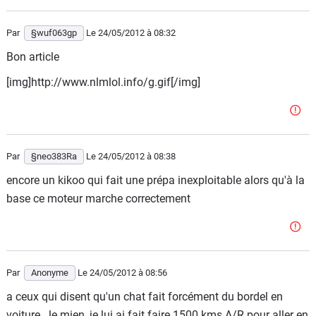
Par
§wuf063gp
Le 24/05/2012
à 08:32
Bon article
[img]http://www.nlmlol.info/g.gif[/img]
Par
§neo383Ra
Le 24/05/2012
à 08:38
encore un kikoo qui fait une prépa inexploitable alors qu'à la
base ce moteur marche correctement
Par
Anonyme
Le 24/05/2012
à 08:56
a ceux qui disent qu'un chat fait forcément du bordel en
voiture...le mien, je lui ai fait faire 1500 kms A/R pour aller en