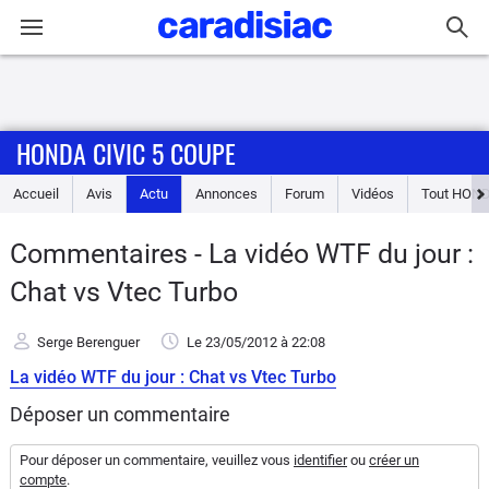
Connexion / Inscription
HONDA CIVIC 5 COUPE
Accueil
Accueil
Avis
Actu
Annonces
Forum
Vidéos
Tout
HON
Actu
Commentaires - La vidéo WTF du jour :
Essais
Chat vs Vtec Turbo
Guide
Serge Berenguer
Le 23/05/2012
à 22:08
d'achat
La vidéo WTF du jour : Chat vs Vtec Turbo
Electriques
Déposer un commentaire
Utilitaires
Pour déposer un commentaire, veuillez vous
identifier
ou
créer un
compte
.