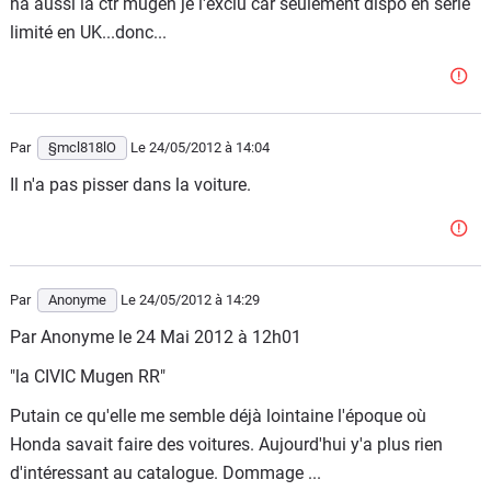
ha aussi la ctr mugen je l'exclu car seulement dispo en serie
Pas assez de couple à haut regime seulement 193nm ,une
limité en UK...donc...
nulité! On est tres loin des CRX,S2000,ITR,civic 1.6vti qui
avaient tous de bon rpp.
Ne me parlez pas de preparation c'est illegale et cher.
Par
§mcl818lO
Le 24/05/2012
à 14:04
Le seul truc qui puisse faire revenir honda en europe (a
Il n'a pas pisser dans la voiture.
moins que honda ne fasse plus grand chose en europe
,pas impossible vu la tendance) pour les sportives c'est
une crz type R K20 depollué +IMA ,le RPP serait impec.
Par
Anonyme
Le 24/05/2012
à 14:29
Par Anonyme le 24 Mai 2012 à 12h01
"la CIVIC Mugen RR"
Putain ce qu'elle me semble déjà lointaine l'époque où
Honda savait faire des voitures. Aujourd'hui y'a plus rien
d'intéressant au catalogue. Dommage ...