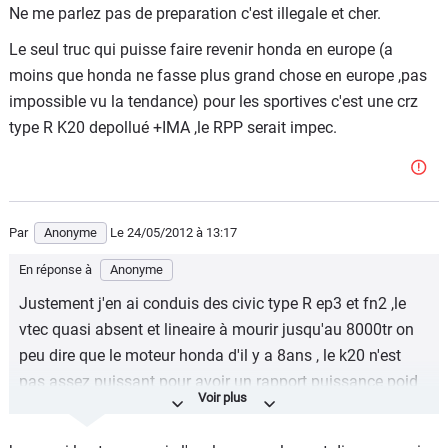
Ne me parlez pas de preparation c'est illegale et cher.
turbo, HONDA le fait mais surtout en compétition sur les
NSX mais tien à rester dans la tradition comme certains
Le seul truc qui puisse faire revenir honda en europe (a
constructeurs qui n'ont nulement besoin de
moins que honda ne fasse plus grand chose en europe ,pas
suralimentation pour faire avancer une caisse.
impossible vu la tendance) pour les sportives c'est une crz
type R K20 depollué +IMA ,le RPP serait impec.
-D'ailleur Anonyme le 24 Mai 2012 à 06h55, tu semble
ignorer la présence de la CIVIC Mugen RR!!
...un petit atmo qui met la dérouillée à la plupart des
sportives turbo ça te cause?
Par
Anonyme
Le 24/05/2012
à 13:17
Faites chier avec vos turbo de merde façon Kéké pour
En réponse à
Anonyme
jouer les branleurs entre 2 feux!!
Justement j'en ai conduis des civic type R ep3 et fn2 ,le
http://www.youtube.com/watch?v=KAX4gfLvnvs
vtec quasi absent et lineaire à mourir jusqu'au 8000tr on
pour moi faire un atmo qui tien tête au moteur turbo est
peu dire que le moteur honda d'il y a 8ans , le k20 n'est
une belle preuve de compétence justement!
pas assez puissant pour avoir un rapport puissance poid
favorable ,les caisses sont trop lourdes 1350kg pour fn2
,1250kg pour une ep3 ,du moins en europe....