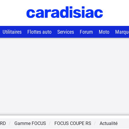
Utilitaires
Flottes auto
Services
Forum
Moto
Marqu
ORD
Gamme
FOCUS
FOCUS COUPE RS
Actualité