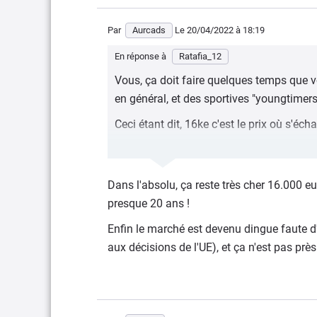
Par
Aurcads
Le 20/04/2022
à 18:19
En réponse à
Ratafia_12
Vous, ça doit faire quelques temps que v
en général, et des sportives "youngtimers"
Ceci étant dit, 16ke c'est le prix où s'écha
Alors que les "moyennes" soient maintena
(surtout si on considère la forte dévalua
Dans l'absolu, ça reste très cher 16.000 
de liquidités qui ont été déversées suite 
presque 20 ans !
Enfin le marché est devenu dingue faute d'
aux décisions de l'UE), et ça n'est pas près