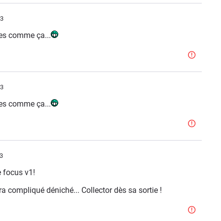
53
des comme ça...
53
des comme ça...
3
e focus v1!
ra compliqué déniché... Collector dès sa sortie !