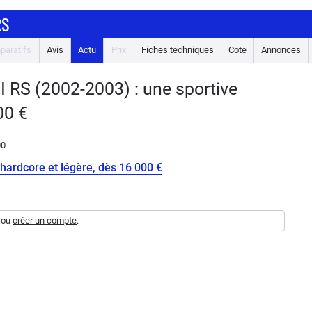
RS
paratifs
Avis
Actu
Prix
Fiches techniques
Cote
Annonces
 RS (2002-2003) : une sportive
00 €
00
 hardcore et légère, dès 16 000 €
ou
créer un compte
.