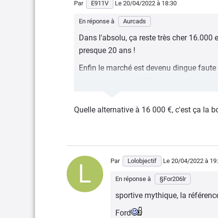
Par
E911V
Le 20/04/2022
à 18:30
En réponse à
Aurcads
Dans l'absolu, ça reste très cher 16.000
presque 20 ans !
Enfin le marché est devenu dingue faute 
aux décisions de l'UE), et ça n'est pas prè
Quelle alternative à 16 000 €, c'est ça la 
Par
Lolobjectif
Le 20/04/2022
à 19
En réponse à
§For206lr
sportive mythique, la référenc
Ford