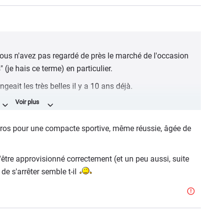
ous n'avez pas regardé de près le marché de l'occasion
 (je hais ce terme) en particulier.
ngeait les très belles il y a 10 ans déjà.
nt à ce prix et les belles à 30ke, ça ne me surprend pas
tion des monnaies actuelles vu les quantités incroyables
euros pour une compacte sportive, même réussie, âgée de
aux Covid).
être approvisionné correctement (et un peu aussi, suite
 de s'arrêter semble t-il