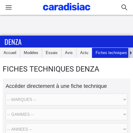
Connexion / Inscription
DENZA
Accueil
Accueil
Modèles
Essais
Avis
Actu
Fiches techniques
Actu
FICHES TECHNIQUES DENZA
Essais
Accéder directement à une fiche technique
Guide
d'achat
Electriques
Utilitaires