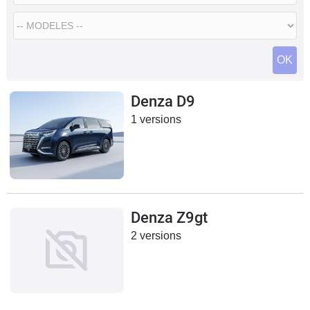
Flottes
Auto
Services
Denza D9
Forum
1 versions
Moto
Marques
Denza Z9gt
2 versions