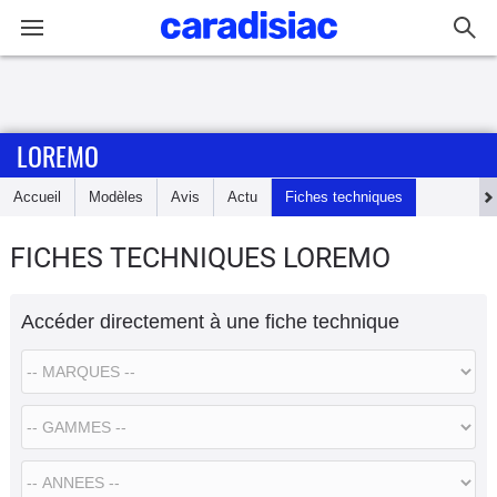
Connexion / Inscription
LOREMO
Accueil
Accueil
Modèles
Avis
Actu
Fiches techniques
Actu
FICHES TECHNIQUES LOREMO
Essais
Accéder directement à une fiche technique
Guide
d'achat
Electriques
Utilitaires