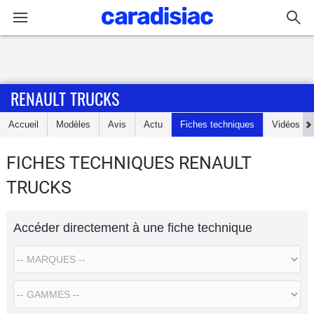
Connexion / Inscription
RENAULT TRUCKS
Accueil
Accueil
Modèles
Avis
Actu
Fiches techniques
Vidéos
Actu
FICHES TECHNIQUES RENAULT
Essais
TRUCKS
Guide
d'achat
Accéder directement à une fiche technique
Electriques
Utilitaires