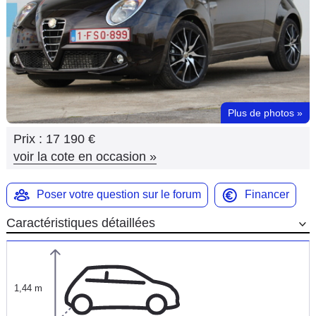
Flottes
Auto
Services
Forum
Plus de photos
»
Prix :
17 190 €
Moto
voir la cote en occasion
»
Marques
Poser votre question sur le forum
Financer
Caractéristiques détaillées
1,44 m