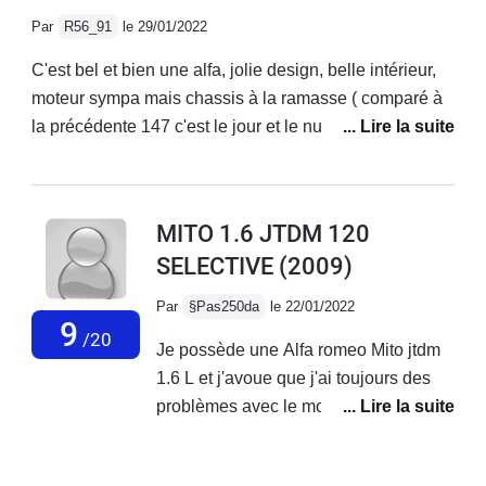
bruyante sur autoroute, suspensions fermes mais
Par
R56_91
le 29/01/2022
confortable.Très belle sonorité qui donne envie
d'accélerer, même avec la ligne d'origine.Enfin
C'est bel et bien une alfa, jolie design, belle intérieur,
magnifique design, c'est une voiture très belle à
moteur sympa mais chassis à la ramasse ( comparé à
regarder.
la précédente 147 c'est le jour et le nuit...) Fiabilité à
revoir ( système multi air qui lache avant 90 000
km...).Je ne l'ai finalement gardé seulement 1 an.2000
euros de factures en concession alfa pour changement
MITO 1.6 JTDM 120
du haut moteur (multi air) et entretien classique suite à
SELECTIVE
(2009)
quoi une conductrice à gentiment mis fin à mes
souffrances en me refusant une priorité... RIP la mito :)
Par
§Pas250da
le 22/01/2022
9
/20
Je possède une Alfa romeo Mito jtdm
1.6 L et j'avoue que j'ai toujours des
problèmes avec le moteur au quel
j'apporte énormément d'attention en
termes de suivi d'entretien, mais il est