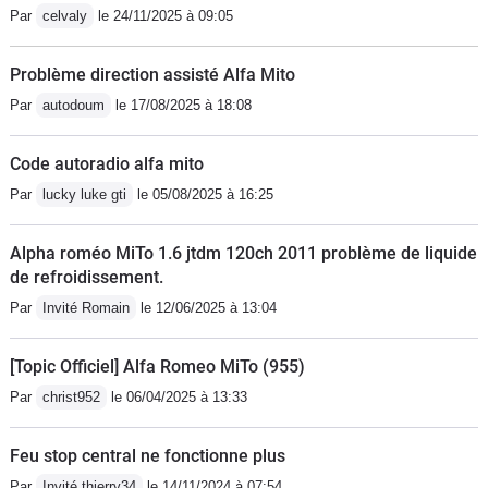
Par
celvaly
le 24/11/2025 à 09:05
Problème direction assisté Alfa Mito
Par
autodoum
le 17/08/2025 à 18:08
Code autoradio alfa mito
Par
lucky luke gti
le 05/08/2025 à 16:25
Alpha roméo MiTo 1.6 jtdm 120ch 2011 problème de liquide
de refroidissement.
Par
Invité Romain
le 12/06/2025 à 13:04
[Topic Officiel] Alfa Romeo MiTo (955)
Par
christ952
le 06/04/2025 à 13:33
Feu stop central ne fonctionne plus
Par
Invité thierry34
le 14/11/2024 à 07:54