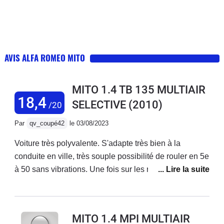
AVIS ALFA ROMEO MITO
MITO 1.4 TB 135 MULTIAIR
18,4
SELECTIVE
(2010)
/20
Par
qv_coupé42
le 03/08/2023
Voiture très polyvalente. S'adapte très bien à la
conduite en ville, très souple possibilité de rouler en 5e
à 50 sans vibrations. Une fois sur les routes de
montagne, on sent avec le mode Dynamic que cette
voiture est imaginée pour cela. Tenue de route
exceptionnelle, la caisse ne prend aucun roulis. Un
MITO 1.4 MPI MULTIAIR
vrai plaisir de conduite. Sur l'autoroute, bien sûr, elle