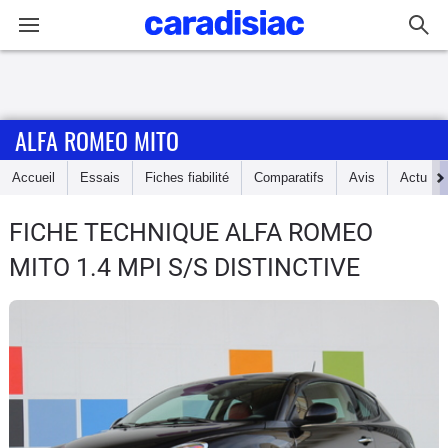
Connexion / Inscription
ALFA ROMEO MITO
Accueil
Accueil
Essais
Fiches fiabilité
Comparatifs
Avis
Actu
Actu
FICHE TECHNIQUE ALFA ROMEO
Essais
MITO
1.4 MPI S/S DISTINCTIVE
Guide
d'achat
Electriques
Utilitaires