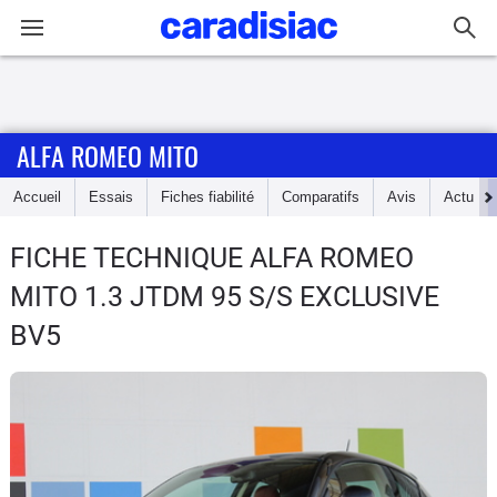
Connexion / Inscription
ALFA ROMEO MITO
Accueil
Accueil
Essais
Fiches fiabilité
Comparatifs
Avis
Actu
Actu
FICHE TECHNIQUE ALFA ROMEO
Essais
MITO
1.3 JTDM 95 S/S EXCLUSIVE
Guide
BV5
d'achat
Electriques
Utilitaires