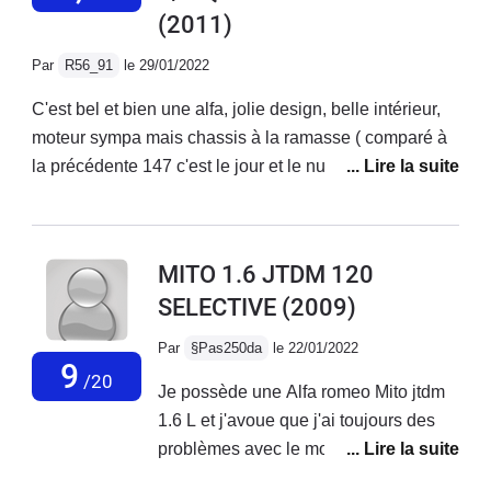
(2011)
mais ce n'est pas la plupart du temps...Voiture assez
bruyante sur autoroute, suspensions fermes mais
Par
R56_91
le 29/01/2022
confortable.Très belle sonorité qui donne envie
d'accélerer, même avec la ligne d'origine.Enfin
C'est bel et bien une alfa, jolie design, belle intérieur,
magnifique design, c'est une voiture très belle à
moteur sympa mais chassis à la ramasse ( comparé à
regarder.
la précédente 147 c'est le jour et le nuit...) Fiabilité à
revoir ( système multi air qui lache avant 90 000
km...).Je ne l'ai finalement gardé seulement 1 an.2000
euros de factures en concession alfa pour changement
MITO 1.6 JTDM 120
du haut moteur (multi air) et entretien classique suite à
SELECTIVE
(2009)
quoi une conductrice à gentiment mis fin à mes
souffrances en me refusant une priorité... RIP la mito :)
Par
§Pas250da
le 22/01/2022
9
/20
Je possède une Alfa romeo Mito jtdm
1.6 L et j'avoue que j'ai toujours des
problèmes avec le moteur au quel
j'apporte énormément d'attention en