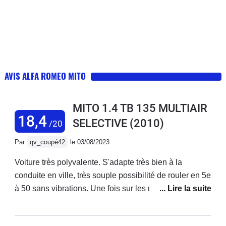
AVIS ALFA ROMEO MITO
MITO 1.4 TB 135 MULTIAIR
18,4
SELECTIVE
(2010)
/20
Par
qv_coupé42
le 03/08/2023
Voiture très polyvalente. S'adapte très bien à la
conduite en ville, très souple possibilité de rouler en 5e
à 50 sans vibrations. Une fois sur les routes de
montagne, on sent avec le mode Dynamic que cette
voiture est imaginée pour cela. Tenue de route