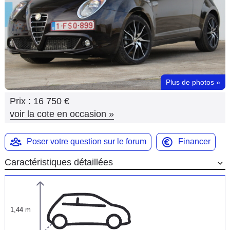
Flottes
Auto
Services
Forum
Plus de photos
»
Prix :
16 750 €
Moto
voir la cote en occasion
»
Marques
Poser votre question sur le forum
Financer
Caractéristiques détaillées
1,44 m