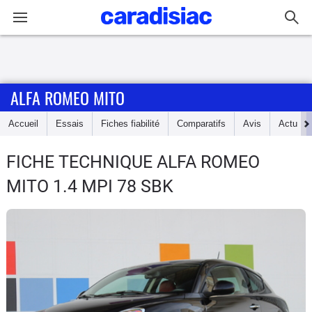
Connexion / Inscription
ALFA ROMEO MITO
Accueil
Accueil
Essais
Fiches fiabilité
Comparatifs
Avis
Actu
Actu
FICHE TECHNIQUE ALFA ROMEO
Essais
MITO
1.4 MPI 78 SBK
Guide
d'achat
Electriques
Utilitaires