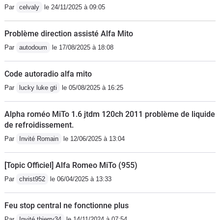
Par
celvaly
le 24/11/2025 à 09:05
Problème direction assisté Alfa Mito
Par
autodoum
le 17/08/2025 à 18:08
Code autoradio alfa mito
Par
lucky luke gti
le 05/08/2025 à 16:25
Alpha roméo MiTo 1.6 jtdm 120ch 2011 problème de liquide
de refroidissement.
Par
Invité Romain
le 12/06/2025 à 13:04
[Topic Officiel] Alfa Romeo MiTo (955)
Par
christ952
le 06/04/2025 à 13:33
Feu stop central ne fonctionne plus
Par
Invité thierry34
le 14/11/2024 à 07:54