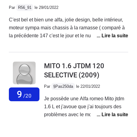
bruyante sur autoroute, suspensions fermes mais
Par
R56_91
le 29/01/2022
confortable.Très belle sonorité qui donne envie
d'accélerer, même avec la ligne d'origine.Enfin
C'est bel et bien une alfa, jolie design, belle intérieur,
magnifique design, c'est une voiture très belle à
moteur sympa mais chassis à la ramasse ( comparé à
regarder.
la précédente 147 c'est le jour et le nuit...) Fiabilité à
revoir ( système multi air qui lache avant 90 000
km...).Je ne l'ai finalement gardé seulement 1 an.2000
euros de factures en concession alfa pour changement
MITO 1.6 JTDM 120
du haut moteur (multi air) et entretien classique suite à
SELECTIVE
(2009)
quoi une conductrice à gentiment mis fin à mes
souffrances en me refusant une priorité... RIP la mito :)
Par
§Pas250da
le 22/01/2022
9
/20
Je possède une Alfa romeo Mito jtdm
1.6 L et j'avoue que j'ai toujours des
problèmes avec le moteur au quel
j'apporte énormément d'attention en
termes de suivi d'entretien, mais il est