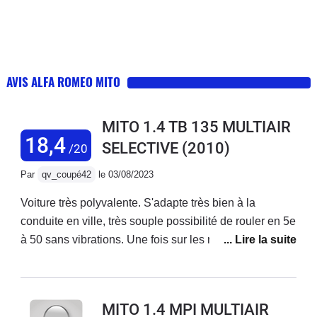
AVIS ALFA ROMEO MITO
MITO 1.4 TB 135 MULTIAIR
18,4
SELECTIVE
(2010)
/20
Par
qv_coupé42
le 03/08/2023
Voiture très polyvalente. S'adapte très bien à la
conduite en ville, très souple possibilité de rouler en 5e
à 50 sans vibrations. Une fois sur les routes de
montagne, on sent avec le mode Dynamic que cette
voiture est imaginée pour cela. Tenue de route
exceptionnelle, la caisse ne prend aucun roulis. Un
MITO 1.4 MPI MULTIAIR
vrai plaisir de conduite. Sur l'autoroute, bien sûr, elle