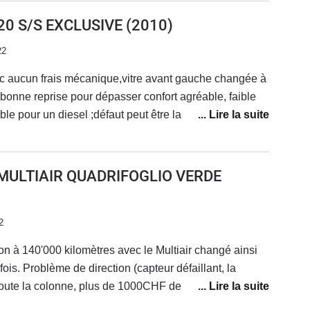
gros problème vient de la Direction assistée éléctrique
20 S/S EXCLUSIVE
(2010)
r elle se bloque a des moments aléatoire, le
22
s les MITO, autrement au niveau moteur rien à dire le
mais sans plus, la consommation est assez
 aucun frais mécanique,vitre avant gauche changée à
 L) pour ma part.
onne reprise pour dépasser confort agréable, faible
le pour un diesel ;défaut peut être la peinture
heté neuve après une 147 vendue
s frais, je roule maintenant en mito 140ch auto quel
age qu'elle à que 3 portes.moteur alfa très fiable
 MULTIAIR QUADRIFOGLIO VERDE
2
on à 140'000 kilomètres avec le Multiair changé ainsi
fois. Problème de direction (capteur défaillant, la
toute la colonne, plus de 1000CHF de frais), problème
ui bippe par moment même quand elle est attachée, et