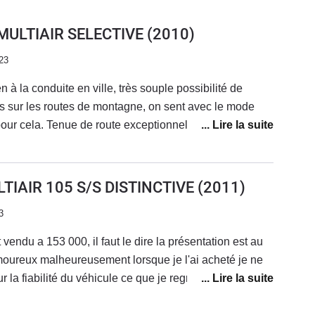
 MULTIAIR SELECTIVE
(2010)
23
n à la conduite en ville, très souple possibilité de
ois sur les routes de montagne, on sent avec le mode
our cela. Tenue de route exceptionnelle, la caisse ne
uite. Sur l'autoroute, bien sûr, elle n'est pas faite pour
ré un habitable un peu bruyant, très bonnes reprises en
e que l'on croise 10 fois par jour. A ne pas prendre si
LTIAIR 105 S/S DISTINCTIVE
(2011)
est pas une planche mais elle peut ne pas convenir à
3
u moins pour l'instant. L'ancien propriétaire avait
aible des Mito).
endu a 153 000, il faut le dire la présentation est au
amoureux malheureusement lorsque je l'ai acheté je ne
la fiabilité du véhicule ce que je regrette. la
intérieur est au top meme si la qualité de finition et
irer c'est un véhicule qui coute pas chère a l'achat ni à