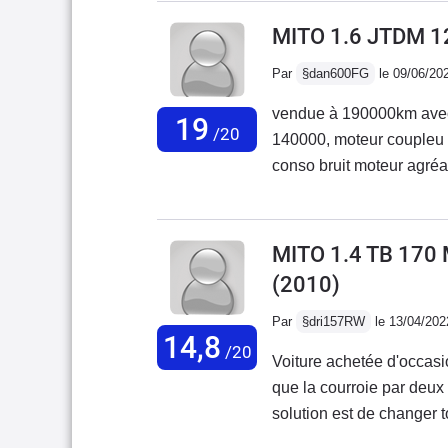
l'entretien mais le plus 
MITO 1.6 JTDM 1
qui est DANGEUREUSE ca
Par
§dan600FG
le 09/06/20
problème commun à toute
moteur est assez péchu 
vendue à 190000km avec
19
raisonnable ( environ 6,5
/20
140000, moteur coupleu b
conso bruit moteur agréab
fragile,demande un bon lustrage régulier; ac
à 200000km également san
régal 55000km déjà, domm
MITO 1.4 TB 170
quoi que l'on dise
(2010)
Par
§dri157RW
le 13/04/202
14,8
/20
Voiture achetée d'occasi
que la courroie par deux 
solution est de changer 
de capteur de ceinture q