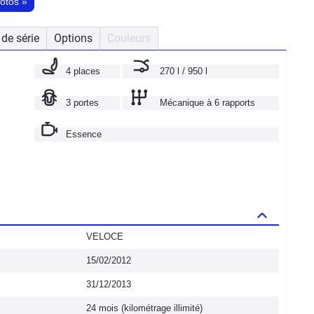
hotos
»
de série
Options
Couleurs
4 places
270 l / 950 l
3 portes
Mécanique à 6 rapports
Essence
VELOCE
15/02/2012
31/12/2013
24 mois (kilométrage illimité)