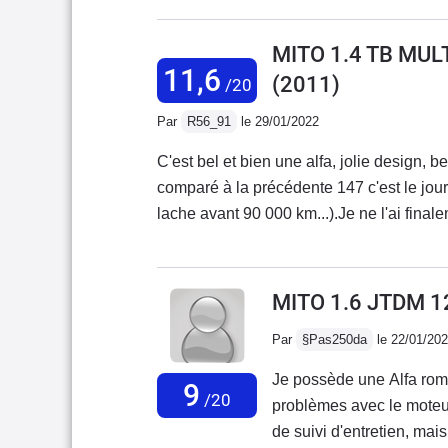
plus récemment panne mo
extraordinaire quand elle
MITO 1.4 TB MUL
assez bruyante sur autor
11,6
(2011)
/20
sonorité qui donne envie
magnifique design, c'est 
Par
R56_91
le 29/01/2022
C'est bel et bien une alfa, jolie design, 
comparé à la précédente 147 c'est le jour et le nuit...) Fiabilité à revoir 
lache avant 90 000 km...).Je ne l'ai fin
concession alfa pour changement du haut m
une conductrice à gentiment mis fin à mes
:)
MITO 1.6 JTDM 1
Par
§Pas250da
le 22/01/20
Je possède une Alfa romeo
9
/20
problèmes avec le moteur
de suivi d'entretien, mais il est impossible d'être serein et tranquille avec cette