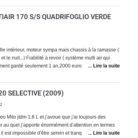
teur dû à un problème de pression... Une voiture
 roule, mais ce n'est pas la plupart du temps...Voiture
TIAIR 170 S/S QUADRIFOGLIO VERDE
oute, suspensions fermes mais confortable.Très belle
 d'accélerer, même avec la ligne d'origine.Enfin
une voiture très belle à regarder.
belle intérieur, moteur sympa mais chassis à la ramasse (
( système multi air qui
alement gardé seulement 1 an.2000 euros de factures en
oteur (multi air) et entretien classique suite à quoi
 souffrances en me refusant une priorité... RIP la mito
20 SELECTIVE
(2009)
22
 Mito jtdm 1.6 L et j'avoue que j'ai toujours des
 au quel j'apporte énormément d'attention en termes