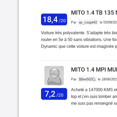
MITO 1.4 TB 135
18,4
/20
Par
qv_coupé42
le 03/08/20
Voiture très polyvalente. S'adapte très bie
rouler en 5e à 50 sans vibrations. Une f
Dynamic que cette voiture est imaginée p
prend aucun roulis. Un vrai plaisir de cond
ça mais elle se débrouille très bien malg
5e. Look atypique, ce n'est pas une voitur
MITO 1.4 MPI MU
l'on cherche seulement du confort. Ce n'
Par
§Ben502Cj
le 18/06/202
certains. Je n'ai eu aucun gros problème d
changé la direction assistée (gros point f
Acheté a 147000 KMS et v
7,2
/20
top et j'en suis tomber 
me suis pas renseigné sur 
présentation extérieur et 
l'assemblage laisse à dés