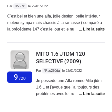
bruyante sur autoroute, suspensions fermes mais
Par
R56_91
le 29/01/2022
confortable.Très belle sonorité qui donne envie
d'accélerer, même avec la ligne d'origine.Enfin
C'est bel et bien une alfa, jolie design, belle intérieur,
magnifique design, c'est une voiture très belle à
moteur sympa mais chassis à la ramasse ( comparé à
regarder.
la précédente 147 c'est le jour et le nuit...) Fiabilité à
revoir ( système multi air qui lache avant 90 000
km...).Je ne l'ai finalement gardé seulement 1 an.2000
euros de factures en concession alfa pour changement
MITO 1.6 JTDM 120
du haut moteur (multi air) et entretien classique suite à
SELECTIVE
(2009)
quoi une conductrice à gentiment mis fin à mes
souffrances en me refusant une priorité... RIP la mito :)
Par
§Pas250da
le 22/01/2022
9
/20
Je possède une Alfa romeo Mito jtdm
1.6 L et j'avoue que j'ai toujours des
problèmes avec le moteur au quel
j'apporte énormément d'attention en
termes de suivi d'entretien, mais il est