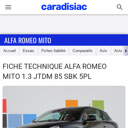
Connexion / Inscription
ALFA ROMEO MITO
Accueil
Accueil
Essais
Fiches fiabilité
Comparatifs
Avis
Actu
Actu
FICHE TECHNIQUE ALFA ROMEO
Essais
MITO
1.3 JTDM 85 SBK 5PL
Guide
d'achat
Electriques
Utilitaires