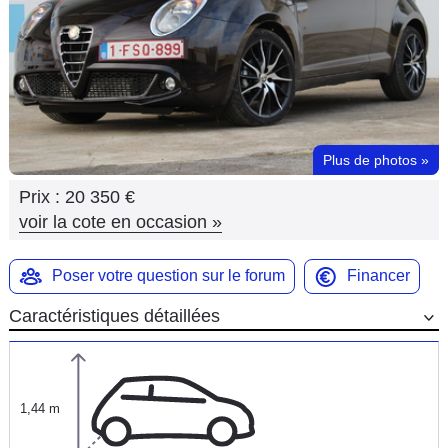
Flottes
Auto
Services
Forum
Plus de photos
»
Prix :
20 350 €
Moto
voir la cote en occasion
»
Marques
Poser votre question sur le forum
Financer
Caractéristiques détaillées
1,44 m