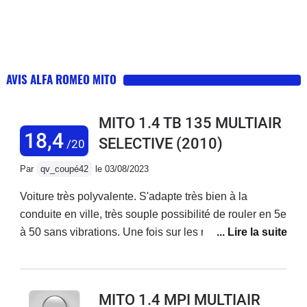
AVIS ALFA ROMEO MITO
MITO 1.4 TB 135 MULTIAIR
18,4
SELECTIVE
(2010)
/20
Par
qv_coupé42
le 03/08/2023
Voiture très polyvalente. S'adapte très bien à la
conduite en ville, très souple possibilité de rouler en 5e
à 50 sans vibrations. Une fois sur les routes de
montagne, on sent avec le mode Dynamic que cette
voiture est imaginée pour cela. Tenue de route
exceptionnelle, la caisse ne prend aucun roulis. Un
MITO 1.4 MPI MULTIAIR
vrai plaisir de conduite. Sur l'autoroute, bien sûr, elle