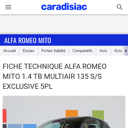
Connexion / Inscription
ALFA ROMEO MITO
Accueil
Accueil
Essais
Fiches fiabilité
Comparatifs
Avis
Actu
Actu
FICHE TECHNIQUE ALFA ROMEO
Essais
MITO
1.4 TB MULTIAIR 135 S/S
Guide
EXCLUSIVE 5PL
d'achat
Electriques
Utilitaires