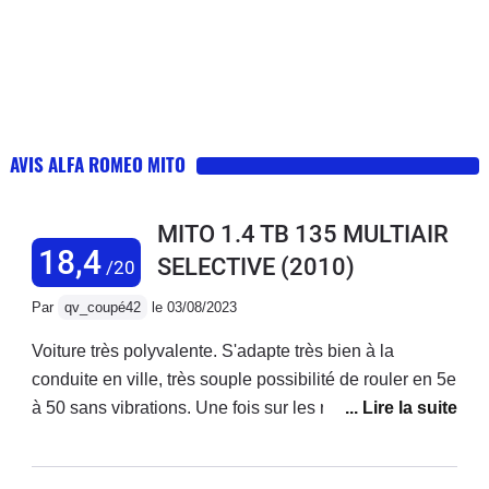
AVIS ALFA ROMEO MITO
MITO 1.4 TB 135 MULTIAIR
18,4
SELECTIVE
(2010)
/20
Par
qv_coupé42
le 03/08/2023
Voiture très polyvalente. S'adapte très bien à la
conduite en ville, très souple possibilité de rouler en 5e
à 50 sans vibrations. Une fois sur les routes de
montagne, on sent avec le mode Dynamic que cette
voiture est imaginée pour cela. Tenue de route