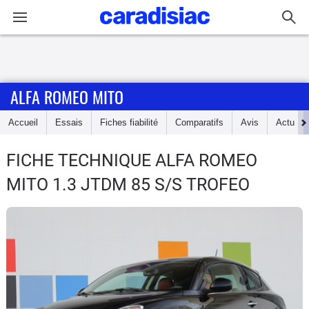
Connexion / Inscription
ALFA ROMEO MITO
Accueil
Accueil
Essais
Fiches fiabilité
Comparatifs
Avis
Actu
Actu
FICHE TECHNIQUE ALFA ROMEO
Essais
MITO
1.3 JTDM 85 S/S TROFEO
Guide
d'achat
Electriques
Utilitaires