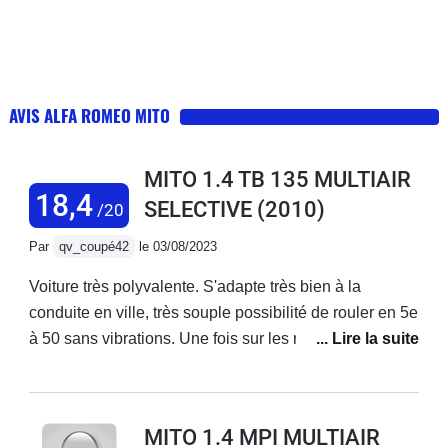
AVIS ALFA ROMEO MITO
MITO 1.4 TB 135 MULTIAIR
18,4
SELECTIVE
(2010)
/20
Par
qv_coupé42
le 03/08/2023
Voiture très polyvalente. S'adapte très bien à la
conduite en ville, très souple possibilité de rouler en 5e
à 50 sans vibrations. Une fois sur les routes de
montagne, on sent avec le mode Dynamic que cette
voiture est imaginée pour cela. Tenue de route
exceptionnelle, la caisse ne prend aucun roulis. Un
MITO 1.4 MPI MULTIAIR
vrai plaisir de conduite. Sur l'autoroute, bien sûr, elle