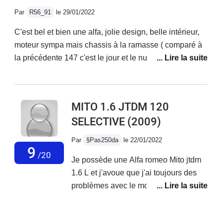
bruyante sur autoroute, suspensions fermes mais
Par
R56_91
le 29/01/2022
confortable.Très belle sonorité qui donne envie
d'accélerer, même avec la ligne d'origine.Enfin
C'est bel et bien une alfa, jolie design, belle intérieur,
magnifique design, c'est une voiture très belle à
moteur sympa mais chassis à la ramasse ( comparé à
regarder.
la précédente 147 c'est le jour et le nuit...) Fiabilité à
revoir ( système multi air qui lache avant 90 000
km...).Je ne l'ai finalement gardé seulement 1 an.2000
euros de factures en concession alfa pour changement
MITO 1.6 JTDM 120
du haut moteur (multi air) et entretien classique suite à
SELECTIVE
(2009)
quoi une conductrice à gentiment mis fin à mes
souffrances en me refusant une priorité... RIP la mito :)
Par
§Pas250da
le 22/01/2022
9
/20
Je possède une Alfa romeo Mito jtdm
1.6 L et j'avoue que j'ai toujours des
problèmes avec le moteur au quel
j'apporte énormément d'attention en
termes de suivi d'entretien, mais il est