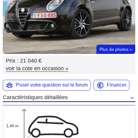
Flottes
Auto
Services
Forum
Plus de photos
»
Prix :
21 040 €
Moto
voir la cote en occasion
»
Marques
Poser votre question sur le forum
Financer
Caractéristiques détaillées
1,44 m