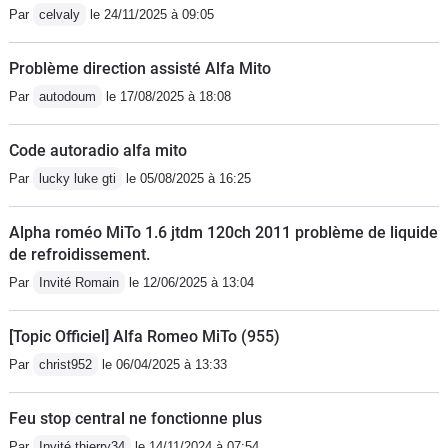
Par
celvaly
le 24/11/2025 à 09:05
Problème direction assisté Alfa Mito
Par
autodoum
le 17/08/2025 à 18:08
Code autoradio alfa mito
Par
lucky luke gti
le 05/08/2025 à 16:25
Alpha roméo MiTo 1.6 jtdm 120ch 2011 problème de liquide
de refroidissement.
Par
Invité Romain
le 12/06/2025 à 13:04
[Topic Officiel] Alfa Romeo MiTo (955)
Par
christ952
le 06/04/2025 à 13:33
Feu stop central ne fonctionne plus
Par
Invité thierry34
le 14/11/2024 à 07:54