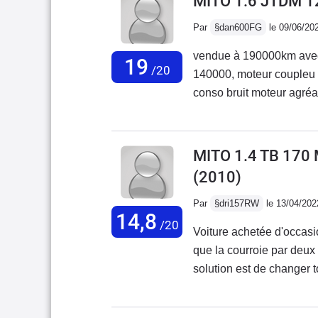
MITO 1.6 JTDM 1
qui est DANGEUREUSE ca
Par
§dan600FG
le 09/06/20
problème commun à toute
moteur est assez péchu 
vendue à 190000km avec
19
raisonnable ( environ 6,5
/20
140000, moteur coupleu b
conso bruit moteur agréab
fragile,demande un bon lustrage régulier; ac
à 200000km également san
régal 55000km déjà, domm
MITO 1.4 TB 170
quoi que l'on dise
(2010)
Par
§dri157RW
le 13/04/202
14,8
/20
Voiture achetée d'occasi
que la courroie par deux 
solution est de changer 
de capteur de ceinture q
plus récemment panne mo