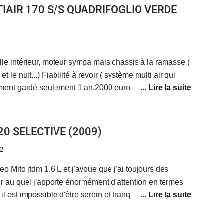
 roule, mais ce n'est pas la plupart du temps...Voiture
TIAIR 170 S/S QUADRIFOGLIO VERDE
oute, suspensions fermes mais confortable.Très belle
 d'accélerer, même avec la ligne d'origine.Enfin
une voiture très belle à regarder.
belle intérieur, moteur sympa mais chassis à la ramasse (
( système multi air qui
alement gardé seulement 1 an.2000 euros de factures en
oteur (multi air) et entretien classique suite à quoi
 souffrances en me refusant une priorité... RIP la mito
20 SELECTIVE
(2009)
22
 Mito jtdm 1.6 L et j'avoue que j'ai toujours des
 au quel j'apporte énormément d'attention en termes
phe ! Et puis la qualité intérieure part en lambeau