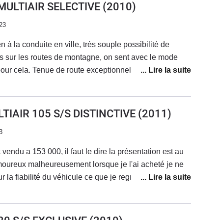
 MULTIAIR SELECTIVE
(2010)
23
n à la conduite en ville, très souple possibilité de
ois sur les routes de montagne, on sent avec le mode
our cela. Tenue de route exceptionnelle, la caisse ne
uite. Sur l'autoroute, bien sûr, elle n'est pas faite pour
ré un habitable un peu bruyant, très bonnes reprises en
e que l'on croise 10 fois par jour. A ne pas prendre si
LTIAIR 105 S/S DISTINCTIVE
(2011)
est pas une planche mais elle peut ne pas convenir à
3
u moins pour l'instant. L'ancien propriétaire avait
aible des Mito).
endu a 153 000, il faut le dire la présentation est au
amoureux malheureusement lorsque je l'ai acheté je ne
la fiabilité du véhicule ce que je regrette. la
intérieur est au top meme si la qualité de finition et
irer c'est un véhicule qui coute pas chère a l'achat ni à
gros problème vient de la Direction assistée éléctrique