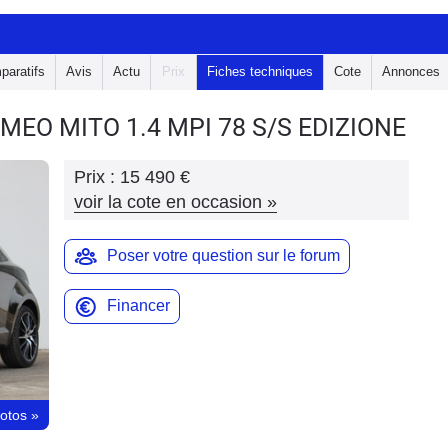
paratifs
Avis
Actu
Prix
Fiches techniques
Cote
Annonces
OMEO MITO
1.4 MPI 78 S/S EDIZIONE
Prix :
15 490 €
voir la cote en occasion
»
Poser votre question sur le forum
Financer
hotos
»