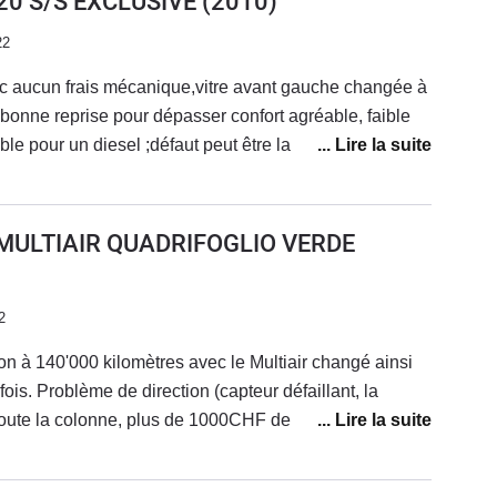
20 S/S EXCLUSIVE
(2010)
r elle se bloque a des moments aléatoire, le
22
s les MITO, autrement au niveau moteur rien à dire le
mais sans plus, la consommation est assez
 aucun frais mécanique,vitre avant gauche changée à
 L) pour ma part.
onne reprise pour dépasser confort agréable, faible
le pour un diesel ;défaut peut être la peinture
heté neuve après une 147 vendue
s frais, je roule maintenant en mito 140ch auto quel
age qu'elle à que 3 portes.moteur alfa très fiable
 MULTIAIR QUADRIFOGLIO VERDE
2
on à 140'000 kilomètres avec le Multiair changé ainsi
fois. Problème de direction (capteur défaillant, la
toute la colonne, plus de 1000CHF de frais), problème
ui bippe par moment même quand elle est attachée, et
teur dû à un problème de pression... Une voiture