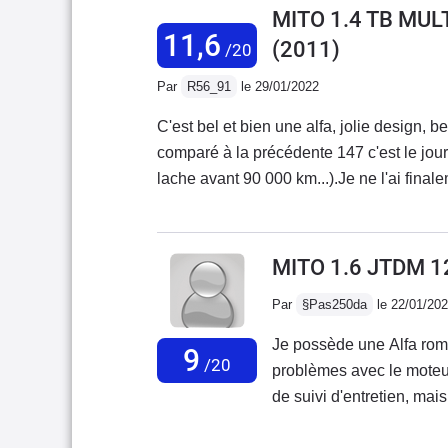
extraordinaire quand elle
MITO 1.4 TB MUL
assez bruyante sur autor
11,6
(2011)
/20
sonorité qui donne envie
magnifique design, c'est 
Par
R56_91
le 29/01/2022
C'est bel et bien une alfa, jolie design, 
comparé à la précédente 147 c'est le jour et le nuit...) Fiabilité à revoir 
lache avant 90 000 km...).Je ne l'ai fin
concession alfa pour changement du haut m
une conductrice à gentiment mis fin à mes
:)
MITO 1.6 JTDM 1
Par
§Pas250da
le 22/01/20
Je possède une Alfa romeo
9
/20
problèmes avec le moteur
de suivi d'entretien, mais il est impossible d'être serein et tranquille avec cette
motorisation une catastro