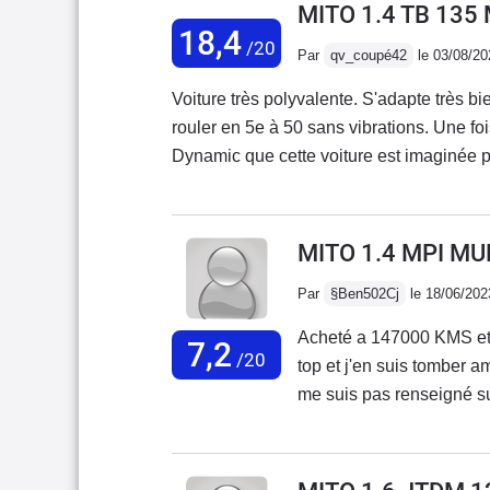
MITO 1.4 TB 135
18,4
/20
Par
qv_coupé42
le 03/08/20
Voiture très polyvalente. S'adapte très bie
rouler en 5e à 50 sans vibrations. Une f
Dynamic que cette voiture est imaginée p
prend aucun roulis. Un vrai plaisir de cond
ça mais elle se débrouille très bien malg
5e. Look atypique, ce n'est pas une voitur
MITO 1.4 MPI MU
l'on cherche seulement du confort. Ce n'
Par
§Ben502Cj
le 18/06/202
certains. Je n'ai eu aucun gros problème d
changé la direction assistée (gros point f
Acheté a 147000 KMS et v
7,2
/20
top et j'en suis tomber 
me suis pas renseigné sur 
présentation extérieur et 
l'assemblage laisse à dés
l'entretien mais le plus 