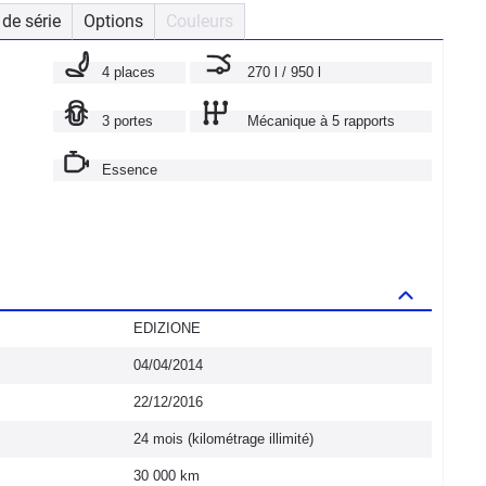
de série
Options
Couleurs
4 places
270 l / 950 l
3 portes
Mécanique à 5 rapports
Essence
EDIZIONE
04/04/2014
22/12/2016
24 mois (kilométrage illimité)
30 000 km