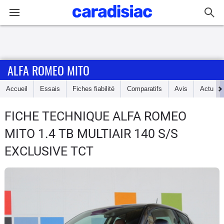
Connexion / Inscription
ALFA ROMEO MITO
Accueil
Accueil
Essais
Fiches fiabilité
Comparatifs
Avis
Actu
Actu
FICHE TECHNIQUE ALFA ROMEO
Essais
MITO
1.4 TB MULTIAIR 140 S/S
Guide
EXCLUSIVE TCT
d'achat
Electriques
Utilitaires