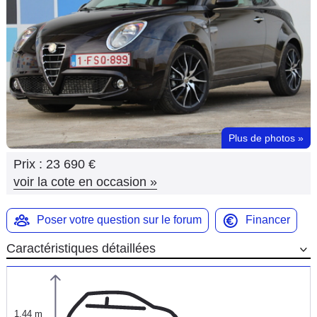
Flottes
Auto
Services
Forum
Plus de photos
»
Moto
Prix :
23 690 €
Marques
voir la cote en occasion
»
Poser votre question sur le forum
Financer
Caractéristiques détaillées
1,44 m