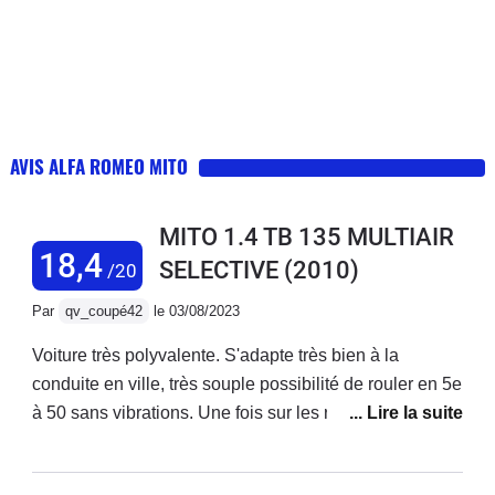
AVIS ALFA ROMEO MITO
MITO 1.4 TB 135 MULTIAIR
18,4
SELECTIVE
(2010)
/20
Par
qv_coupé42
le 03/08/2023
Voiture très polyvalente. S'adapte très bien à la
conduite en ville, très souple possibilité de rouler en 5e
à 50 sans vibrations. Une fois sur les routes de
montagne, on sent avec le mode Dynamic que cette
voiture est imaginée pour cela. Tenue de route