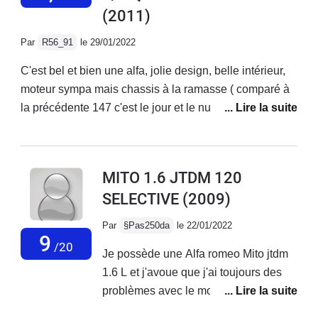
(2011)
mais ce n'est pas la plupart du temps...Voiture assez
bruyante sur autoroute, suspensions fermes mais
Par
R56_91
le 29/01/2022
confortable.Très belle sonorité qui donne envie
d'accélerer, même avec la ligne d'origine.Enfin
C'est bel et bien une alfa, jolie design, belle intérieur,
magnifique design, c'est une voiture très belle à
moteur sympa mais chassis à la ramasse ( comparé à
regarder.
la précédente 147 c'est le jour et le nuit...) Fiabilité à
revoir ( système multi air qui lache avant 90 000
km...).Je ne l'ai finalement gardé seulement 1 an.2000
euros de factures en concession alfa pour changement
MITO 1.6 JTDM 120
du haut moteur (multi air) et entretien classique suite à
SELECTIVE
(2009)
quoi une conductrice à gentiment mis fin à mes
souffrances en me refusant une priorité... RIP la mito :)
Par
§Pas250da
le 22/01/2022
9
/20
Je possède une Alfa romeo Mito jtdm
1.6 L et j'avoue que j'ai toujours des
problèmes avec le moteur au quel
j'apporte énormément d'attention en