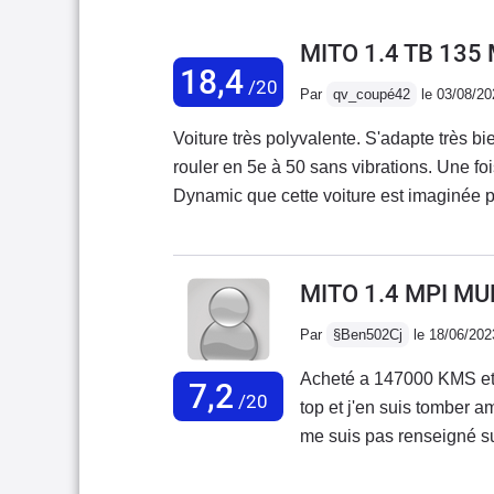
MITO 1.4 TB 135
18,4
/20
Par
qv_coupé42
le 03/08/20
Voiture très polyvalente. S'adapte très bie
rouler en 5e à 50 sans vibrations. Une f
Dynamic que cette voiture est imaginée p
prend aucun roulis. Un vrai plaisir de cond
ça mais elle se débrouille très bien malg
5e. Look atypique, ce n'est pas une voitur
MITO 1.4 MPI MU
l'on cherche seulement du confort. Ce n'
Par
§Ben502Cj
le 18/06/202
certains. Je n'ai eu aucun gros problème d
changé la direction assistée (gros point f
Acheté a 147000 KMS et v
7,2
/20
top et j'en suis tomber 
me suis pas renseigné sur 
présentation extérieur et 
l'assemblage laisse à dés