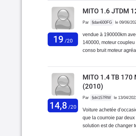
l'entretien mais le plus 
MITO 1.6 JTDM 1
qui est DANGEUREUSE ca
Par
§dan600FG
le 09/06/20
problème commun à toute
moteur est assez péchu 
vendue à 190000km avec
19
raisonnable ( environ 6,5
/20
140000, moteur coupleu b
conso bruit moteur agréab
fragile,demande un bon lustrage régulier; ac
à 200000km également san
régal 55000km déjà, domm
MITO 1.4 TB 170
quoi que l'on dise
(2010)
Par
§dri157RW
le 13/04/202
14,8
/20
Voiture achetée d'occasi
que la courroie par deux 
solution est de changer 
de capteur de ceinture q