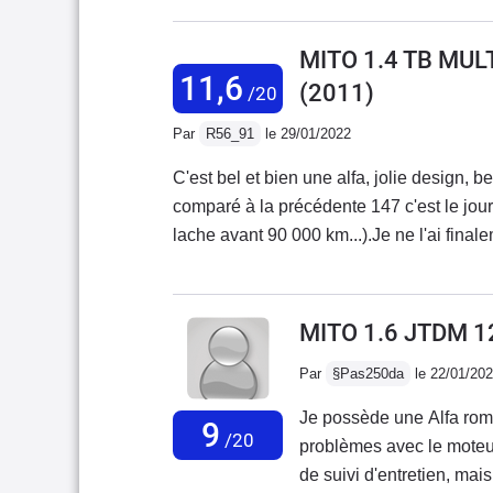
plus récemment panne mo
extraordinaire quand elle
MITO 1.4 TB MUL
assez bruyante sur autor
11,6
(2011)
/20
sonorité qui donne envie
magnifique design, c'est 
Par
R56_91
le 29/01/2022
C'est bel et bien une alfa, jolie design, 
comparé à la précédente 147 c'est le jour et le nuit...) Fiabilité à revoir 
lache avant 90 000 km...).Je ne l'ai fin
concession alfa pour changement du haut m
une conductrice à gentiment mis fin à mes
:)
MITO 1.6 JTDM 1
Par
§Pas250da
le 22/01/20
Je possède une Alfa romeo
9
/20
problèmes avec le moteur
de suivi d'entretien, mais il est impossible d'être serein et tranquille avec cette