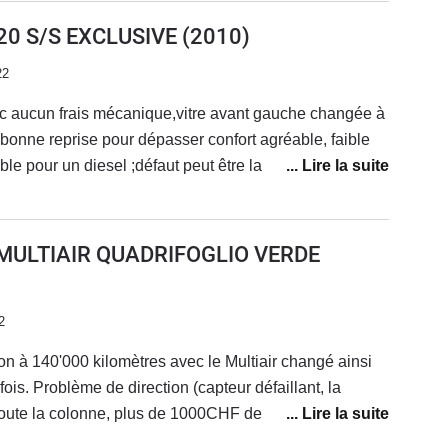
gros problème vient de la Direction assistée éléctrique
20 S/S EXCLUSIVE
(2010)
r elle se bloque a des moments aléatoire, le
22
s les MITO, autrement au niveau moteur rien à dire le
mais sans plus, la consommation est assez
 aucun frais mécanique,vitre avant gauche changée à
 L) pour ma part.
onne reprise pour dépasser confort agréable, faible
le pour un diesel ;défaut peut être la peinture
heté neuve après une 147 vendue
s frais, je roule maintenant en mito 140ch auto quel
age qu'elle à que 3 portes.moteur alfa très fiable
 MULTIAIR QUADRIFOGLIO VERDE
2
on à 140'000 kilomètres avec le Multiair changé ainsi
fois. Problème de direction (capteur défaillant, la
toute la colonne, plus de 1000CHF de frais), problème
ui bippe par moment même quand elle est attachée, et