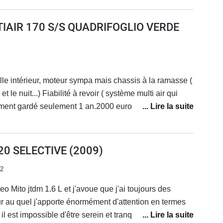
teur dû à un problème de pression... Une voiture
 roule, mais ce n'est pas la plupart du temps...Voiture
TIAIR 170 S/S QUADRIFOGLIO VERDE
oute, suspensions fermes mais confortable.Très belle
 d'accélerer, même avec la ligne d'origine.Enfin
une voiture très belle à regarder.
belle intérieur, moteur sympa mais chassis à la ramasse (
( système multi air qui
alement gardé seulement 1 an.2000 euros de factures en
oteur (multi air) et entretien classique suite à quoi
 souffrances en me refusant une priorité... RIP la mito
20 SELECTIVE
(2009)
22
 Mito jtdm 1.6 L et j'avoue que j'ai toujours des
 au quel j'apporte énormément d'attention en termes