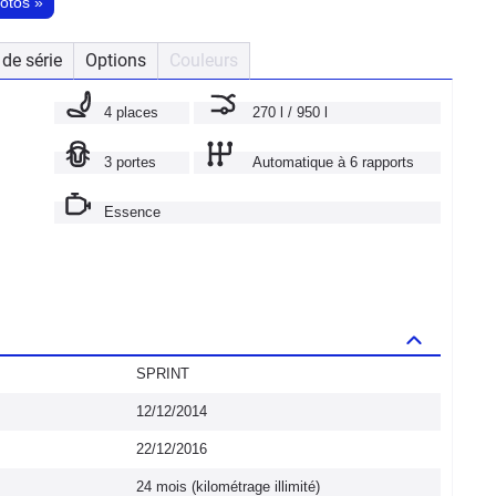
hotos
»
de série
Options
Couleurs
4 places
270 l / 950 l
3 portes
Automatique à 6 rapports
Essence
SPRINT
12/12/2014
22/12/2016
24 mois (kilométrage illimité)