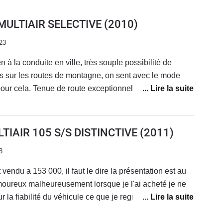
 MULTIAIR SELECTIVE
(2010)
23
n à la conduite en ville, très souple possibilité de
ois sur les routes de montagne, on sent avec le mode
our cela. Tenue de route exceptionnelle, la caisse ne
uite. Sur l'autoroute, bien sûr, elle n'est pas faite pour
ré un habitable un peu bruyant, très bonnes reprises en
e que l'on croise 10 fois par jour. A ne pas prendre si
LTIAIR 105 S/S DISTINCTIVE
(2011)
est pas une planche mais elle peut ne pas convenir à
3
u moins pour l'instant. L'ancien propriétaire avait
aible des Mito).
endu a 153 000, il faut le dire la présentation est au
amoureux malheureusement lorsque je l'ai acheté je ne
la fiabilité du véhicule ce que je regrette. la
intérieur est au top meme si la qualité de finition et
irer c'est un véhicule qui coute pas chère a l'achat ni à