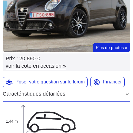
Flottes
Auto
Services
Forum
Plus de photos
»
Prix :
20 890 €
Moto
voir la cote en occasion
»
Marques
Poser votre question sur le forum
Financer
Caractéristiques détaillées
1,44 m