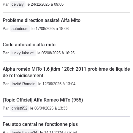
Par
celvaly
le 24/11/2025 à 09:05
Problème direction assisté Alfa Mito
Par
autodoum
le 17/08/2025 à 18:08
Code autoradio alfa mito
Par
lucky luke gti
le 05/08/2025 à 16:25
Alpha roméo MiTo 1.6 jtdm 120ch 2011 problème de liquide
de refroidissement.
Par
Invité Romain
le 12/06/2025 à 13:04
[Topic Officiel] Alfa Romeo MiTo (955)
Par
christ952
le 06/04/2025 à 13:33
Feu stop central ne fonctionne plus
Par
Invité thierry34
le 14/11/2024 à 07:54