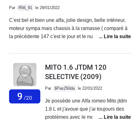
bruyante sur autoroute, suspensions fermes mais
Par
R56_91
le 29/01/2022
confortable.Très belle sonorité qui donne envie
d'accélerer, même avec la ligne d'origine.Enfin
C'est bel et bien une alfa, jolie design, belle intérieur,
magnifique design, c'est une voiture très belle à
moteur sympa mais chassis à la ramasse ( comparé à
regarder.
la précédente 147 c'est le jour et le nuit...) Fiabilité à
revoir ( système multi air qui lache avant 90 000
km...).Je ne l'ai finalement gardé seulement 1 an.2000
euros de factures en concession alfa pour changement
MITO 1.6 JTDM 120
du haut moteur (multi air) et entretien classique suite à
SELECTIVE
(2009)
quoi une conductrice à gentiment mis fin à mes
souffrances en me refusant une priorité... RIP la mito :)
Par
§Pas250da
le 22/01/2022
9
/20
Je possède une Alfa romeo Mito jtdm
1.6 L et j'avoue que j'ai toujours des
problèmes avec le moteur au quel
j'apporte énormément d'attention en
termes de suivi d'entretien, mais il est