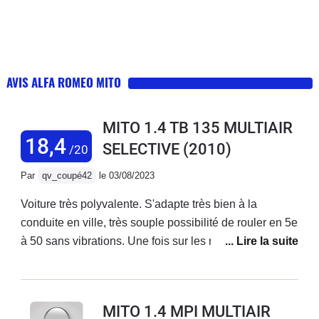
AVIS ALFA ROMEO MITO
MITO 1.4 TB 135 MULTIAIR
18,4
SELECTIVE
(2010)
/20
Par
qv_coupé42
le 03/08/2023
Voiture très polyvalente. S'adapte très bien à la
conduite en ville, très souple possibilité de rouler en 5e
à 50 sans vibrations. Une fois sur les routes de
montagne, on sent avec le mode Dynamic que cette
voiture est imaginée pour cela. Tenue de route
exceptionnelle, la caisse ne prend aucun roulis. Un
MITO 1.4 MPI MULTIAIR
vrai plaisir de conduite. Sur l'autoroute, bien sûr, elle