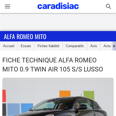
Connexion / Inscription
ALFA ROMEO MITO
Accueil
Accueil
Essais
Fiches fiabilité
Comparatifs
Avis
Actu
Actu
FICHE TECHNIQUE ALFA ROMEO
Essais
MITO
0.9 TWIN AIR 105 S/S LUSSO
Guide
d'achat
Electriques
Utilitaires