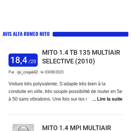
AVIS ALFA ROMEO MITO
MITO 1.4 TB 135 MULTIAIR
18,4
SELECTIVE
(2010)
/20
Par
qv_coupé42
le 03/08/2023
Voiture très polyvalente. S'adapte très bien à la
conduite en ville, très souple possibilité de rouler en 5e
à 50 sans vibrations. Une fois sur les routes de
montagne, on sent avec le mode Dynamic que cette
voiture est imaginée pour cela. Tenue de route
exceptionnelle, la caisse ne prend aucun roulis. Un
MITO 1.4 MPI MULTIAIR
vrai plaisir de conduite. Sur l'autoroute, bien sûr, elle