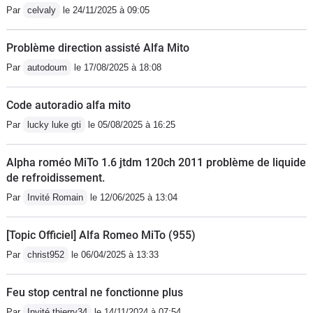
Par
celvaly
le 24/11/2025 à 09:05
Problème direction assisté Alfa Mito
Par
autodoum
le 17/08/2025 à 18:08
Code autoradio alfa mito
Par
lucky luke gti
le 05/08/2025 à 16:25
Alpha roméo MiTo 1.6 jtdm 120ch 2011 problème de liquide
de refroidissement.
Par
Invité Romain
le 12/06/2025 à 13:04
[Topic Officiel] Alfa Romeo MiTo (955)
Par
christ952
le 06/04/2025 à 13:33
Feu stop central ne fonctionne plus
Par
Invité thierry34
le 14/11/2024 à 07:54