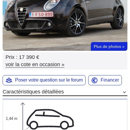
Flottes
Auto
Services
Forum
Plus de photos
»
Prix :
17 390 €
Moto
voir la cote en occasion
»
Marques
Poser votre question sur le forum
Financer
Caractéristiques détaillées
1,44 m