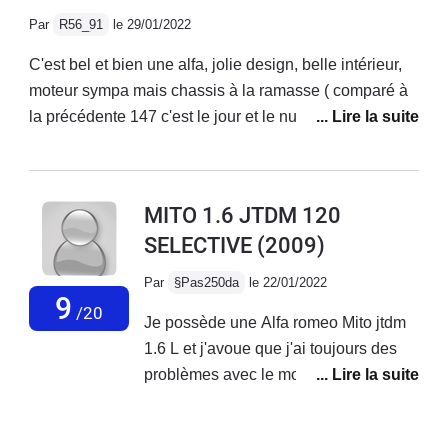
bruyante sur autoroute, suspensions fermes mais
Par
R56_91
le 29/01/2022
confortable.Très belle sonorité qui donne envie
d'accélerer, même avec la ligne d'origine.Enfin
C'est bel et bien une alfa, jolie design, belle intérieur,
magnifique design, c'est une voiture très belle à
moteur sympa mais chassis à la ramasse ( comparé à
regarder.
la précédente 147 c'est le jour et le nuit...) Fiabilité à
revoir ( système multi air qui lache avant 90 000
km...).Je ne l'ai finalement gardé seulement 1 an.2000
euros de factures en concession alfa pour changement
MITO 1.6 JTDM 120
du haut moteur (multi air) et entretien classique suite à
SELECTIVE
(2009)
quoi une conductrice à gentiment mis fin à mes
souffrances en me refusant une priorité... RIP la mito :)
Par
§Pas250da
le 22/01/2022
9
/20
Je possède une Alfa romeo Mito jtdm
1.6 L et j'avoue que j'ai toujours des
problèmes avec le moteur au quel
j'apporte énormément d'attention en
termes de suivi d'entretien, mais il est