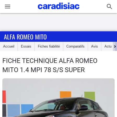
Connexion / Inscription
ALFA ROMEO MITO
Accueil
Accueil
Essais
Fiches fiabilité
Comparatifs
Avis
Actu
Actu
FICHE TECHNIQUE ALFA ROMEO
Essais
MITO
1.4 MPI 78 S/S SUPER
Guide
d'achat
Electriques
Utilitaires