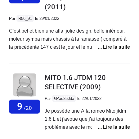
(2011)
mais ce n'est pas la plupart du temps...Voiture assez
bruyante sur autoroute, suspensions fermes mais
Par
R56_91
le 29/01/2022
confortable.Très belle sonorité qui donne envie
d'accélerer, même avec la ligne d'origine.Enfin
C'est bel et bien une alfa, jolie design, belle intérieur,
magnifique design, c'est une voiture très belle à
moteur sympa mais chassis à la ramasse ( comparé à
regarder.
la précédente 147 c'est le jour et le nuit...) Fiabilité à
revoir ( système multi air qui lache avant 90 000
km...).Je ne l'ai finalement gardé seulement 1 an.2000
euros de factures en concession alfa pour changement
MITO 1.6 JTDM 120
du haut moteur (multi air) et entretien classique suite à
SELECTIVE
(2009)
quoi une conductrice à gentiment mis fin à mes
souffrances en me refusant une priorité... RIP la mito :)
Par
§Pas250da
le 22/01/2022
9
/20
Je possède une Alfa romeo Mito jtdm
1.6 L et j'avoue que j'ai toujours des
problèmes avec le moteur au quel
j'apporte énormément d'attention en