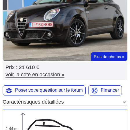
Flottes
Auto
Services
Forum
Plus de photos
»
Moto
Prix :
21 610 €
Marques
voir la cote en occasion
»
Poser votre question sur le forum
Financer
Caractéristiques détaillées
1,44 m