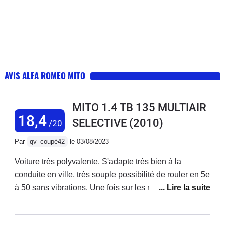
AVIS ALFA ROMEO MITO
MITO 1.4 TB 135 MULTIAIR
18,4
SELECTIVE
(2010)
/20
Par
qv_coupé42
le 03/08/2023
Voiture très polyvalente. S'adapte très bien à la
conduite en ville, très souple possibilité de rouler en 5e
à 50 sans vibrations. Une fois sur les routes de
montagne, on sent avec le mode Dynamic que cette
voiture est imaginée pour cela. Tenue de route