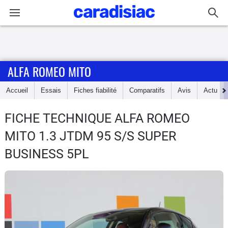
Connexion / Inscription
ALFA ROMEO MITO
Accueil
Accueil
Essais
Fiches fiabilité
Comparatifs
Avis
Actu
Actu
FICHE TECHNIQUE ALFA ROMEO
Essais
MITO
1.3 JTDM 95 S/S SUPER
Guide
BUSINESS 5PL
d'achat
Electriques
Utilitaires