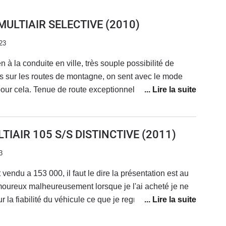
 MULTIAIR SELECTIVE
(2010)
23
n à la conduite en ville, très souple possibilité de
ois sur les routes de montagne, on sent avec le mode
our cela. Tenue de route exceptionnelle, la caisse ne
uite. Sur l'autoroute, bien sûr, elle n'est pas faite pour
ré un habitable un peu bruyant, très bonnes reprises en
e que l'on croise 10 fois par jour. A ne pas prendre si
LTIAIR 105 S/S DISTINCTIVE
(2011)
est pas une planche mais elle peut ne pas convenir à
3
u moins pour l'instant. L'ancien propriétaire avait
aible des Mito).
endu a 153 000, il faut le dire la présentation est au
amoureux malheureusement lorsque je l'ai acheté je ne
la fiabilité du véhicule ce que je regrette. la
intérieur est au top meme si la qualité de finition et
irer c'est un véhicule qui coute pas chère a l'achat ni à