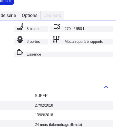
hotos
»
de série
Options
Couleurs
5 places
270 l / 950 l
3 portes
Mécanique à 5 rapports
Essence
SUPER
27/02/2018
13/09/2018
24 mois (kilométrage illimité)