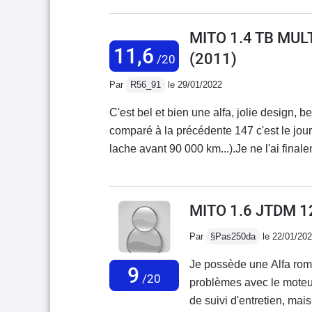
plus récemment panne mo
extraordinaire quand elle
MITO 1.4 TB MUL
assez bruyante sur autor
11,6
(2011)
/20
sonorité qui donne envie
magnifique design, c'est 
Par
R56_91
le 29/01/2022
C'est bel et bien une alfa, jolie design, 
comparé à la précédente 147 c'est le jour et le nuit...) Fiabilité à revoir 
lache avant 90 000 km...).Je ne l'ai fin
concession alfa pour changement du haut m
une conductrice à gentiment mis fin à mes
:)
MITO 1.6 JTDM 1
Par
§Pas250da
le 22/01/20
Je possède une Alfa romeo
9
/20
problèmes avec le moteur
de suivi d'entretien, mais il est impossible d'être serein et tranquille avec cette