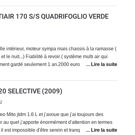
teur dû à un problème de pression... Une voiture
 roule, mais ce n'est pas la plupart du temps...Voiture
TIAIR 170 S/S QUADRIFOGLIO VERDE
oute, suspensions fermes mais confortable.Très belle
 d'accélerer, même avec la ligne d'origine.Enfin
une voiture très belle à regarder.
belle intérieur, moteur sympa mais chassis à la ramasse (
( système multi air qui
alement gardé seulement 1 an.2000 euros de factures en
oteur (multi air) et entretien classique suite à quoi
 souffrances en me refusant une priorité... RIP la mito
20 SELECTIVE
(2009)
22
 Mito jtdm 1.6 L et j'avoue que j'ai toujours des
 au quel j'apporte énormément d'attention en termes