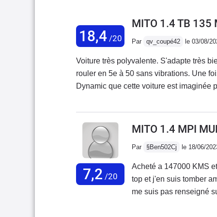
MITO 1.4 TB 135
18,4
/20
Par
qv_coupé42
le 03/08/20
Voiture très polyvalente. S'adapte très bie
rouler en 5e à 50 sans vibrations. Une f
Dynamic que cette voiture est imaginée p
prend aucun roulis. Un vrai plaisir de cond
ça mais elle se débrouille très bien malg
5e. Look atypique, ce n'est pas une voitur
MITO 1.4 MPI MU
l'on cherche seulement du confort. Ce n'
Par
§Ben502Cj
le 18/06/202
certains. Je n'ai eu aucun gros problème d
changé la direction assistée (gros point f
Acheté a 147000 KMS et v
7,2
/20
top et j'en suis tomber 
me suis pas renseigné sur 
présentation extérieur et 
l'assemblage laisse à dés