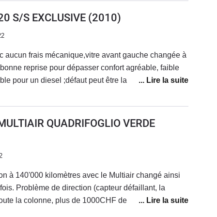
gros problème vient de la Direction assistée éléctrique
20 S/S EXCLUSIVE
(2010)
r elle se bloque a des moments aléatoire, le
22
s les MITO, autrement au niveau moteur rien à dire le
mais sans plus, la consommation est assez
 aucun frais mécanique,vitre avant gauche changée à
 L) pour ma part.
onne reprise pour dépasser confort agréable, faible
le pour un diesel ;défaut peut être la peinture
heté neuve après une 147 vendue
s frais, je roule maintenant en mito 140ch auto quel
age qu'elle à que 3 portes.moteur alfa très fiable
 MULTIAIR QUADRIFOGLIO VERDE
2
on à 140'000 kilomètres avec le Multiair changé ainsi
fois. Problème de direction (capteur défaillant, la
toute la colonne, plus de 1000CHF de frais), problème
ui bippe par moment même quand elle est attachée, et