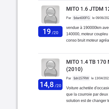
l'entretien mais le plus 
MITO 1.6 JTDM 1
qui est DANGEUREUSE ca
Par
§dan600FG
le 09/06/20
problème commun à toute
moteur est assez péchu 
vendue à 190000km avec
19
raisonnable ( environ 6,5
/20
140000, moteur coupleu b
conso bruit moteur agréab
fragile,demande un bon lustrage régulier; ac
à 200000km également san
régal 55000km déjà, domm
MITO 1.4 TB 170
quoi que l'on dise
(2010)
Par
§dri157RW
le 13/04/202
14,8
/20
Voiture achetée d'occasi
que la courroie par deux 
solution est de changer 
de capteur de ceinture q