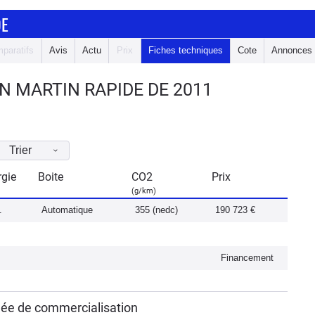
DE
paratifs
Avis
Actu
Prix
Fiches techniques
Cote
Annonces
N MARTIN RAPIDE DE 2011
Trier
rgie
Boite
CO2
Prix
(g/km)
.
Automatique
355 (nedc)
190 723 €
Financement
née de commercialisation