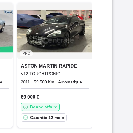
ASTON MART
6.0 560 S BVA8
2015
108 500 
79 900 €
Garantie 1
PRO
ASTON MARTIN RAPIDE
V12 TOUCHTRONIC
ue
Essence
2011
59 500 Km
Automatique
Essence
69 000 €
Bonne affaire
Garantie 12 mois