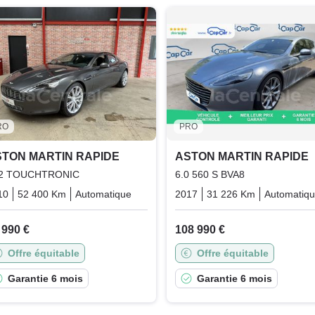
RO
PRO
TON MARTIN RAPIDE
ASTON MARTIN RAPIDE
2 TOUCHTRONIC
6.0 560 S BVA8
10
52 400 Km
Automatique
Essence
2017
31 226 Km
Automatiq
 990 €
108 990 €
Offre équitable
Offre équitable
Garantie 6 mois
Garantie 6 mois