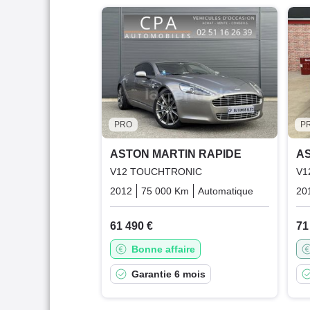
PRO
P
ASTON MARTIN RAPIDE
AS
V12 TOUCHTRONIC
V1
2012
75 000 Km
Automatique
Essence
20
61 490 €
71
Bonne affaire
Garantie 6 mois