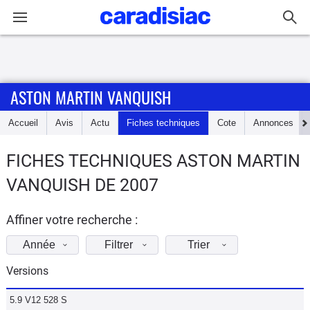
Connexion / Inscription
ASTON MARTIN VANQUISH
Accueil
Accueil
Avis
Actu
Fiches techniques
Cote
Annonces
Actu
FICHES TECHNIQUES ASTON MARTIN
Essais
VANQUISH DE 2007
Guide
d'achat
Affiner votre recherche :
Année
Filtrer
Trier
Electriques
Versions
Utilitaires
5.9 V12 528 S