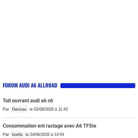
que la stabilité est excellente même a plus de 200kmh
où les bruits de vent sont très bien maitrisés. Quand à
la consommation celle ci est excellente au vu des
performances, nous sommes descendus a 6.5L voiture
chargée à 140kmh compteur sur autoroute et 7.4L en
moyenne (avec pas mal de ville). SI vous hésitez,
n’hésitez plus: foncez!
FORUM AUDI A6 ALLROAD
Toit ouvrant audi a6 c6
Par
Danisau
le 02/08/2026 à 11:43
Consommation ent ractage avec A6 TFSIe
Par
boella
le 24/06/2026 à 14:54