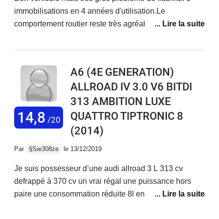
immobilisations en 4 années d'utilisation.Le
comportement routier reste très agréable au quotidien
avec une très bonne suspension pneumatique. Reste
que pour une marque qui se veut premium, l'écoute de
la marque lorsque l'on rencontre des problèmes est
A6 (4E GENERATION)
décevante. Le client est chouchouté jusqu'à la
ALLROAD IV 3.0 V6 BITDI
signature de la vente et que peu de considération par
313 AMBITION LUXE
la suite. Dommage car AUDI est une marque que nous
apprécions grandement. En conclusion, prochaine
14,8
QUATTRO TIPTRONIC 8
/20
voiture VOLVO XC90 T8, pas de comparaison à faire
(2014)
entre les deux marques, chacune à ses points positifs
Par
§Sie308ze
le 13/12/2019
et négatifs.
Je suis possesseur d’une audi allroad 3 L 313 cv
defrappé à 370 cv un vrai régal une puissance hors
paire une consommation réduite 8l en tàppant dedans
autant que la citroen c5 avec 136 cv.......doté de sa