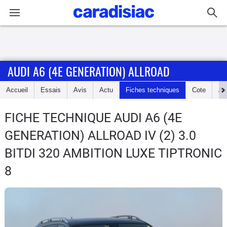
Connexion / Inscription
AUDI A6 (4E GENERATION) ALLROAD
Accueil
Accueil
Essais
Avis
Actu
Fiches techniques
Cote
An
Actu
FICHE TECHNIQUE AUDI A6 (4E
Essais
GENERATION) ALLROAD
IV (2) 3.0
Guide
BITDI 320 AMBITION LUXE TIPTRONIC
d'achat
8
Electriques
Utilitaires