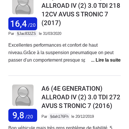
suspensions pneumatiques.
ALLROAD IV (2) 3.0 TDI 218
play que le gps natif.
12CV AVUS S TRONIC 7
16,4
(2017)
/20
Par
§Jac832ZS
le 31/03/2020
Excellentes performances et confort de haut
niveau.Grâce à la suspension pneumatique on peut
passer d'un comportement presque sportif à un confort
moelleux.Le système quattro apporte sérénité et
sécurité.Equipement complet sauf manque régulateur
adaptatif.Le système multimédia est un peu dépassé
A6 (4E GENERATION)
mais inclut Audroid auto donc les dernières fonctions
ALLROAD IV (2) 3.0 TDI 272
de votre smartphone.Aucun problème rencontré.
AVUS S TRONIC 7
(2016)
9,8
/20
Par
§dah176Fh
le 20/12/2019
Bon véhicule mais très gros problème de fiabilité. 5