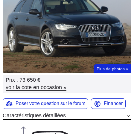
Flottes
Auto
Services
Forum
Moto
Plus de photos
»
Marques
Prix :
73 650 €
voir la cote en occasion
»
Poser votre question sur le forum
Financer
Caractéristiques détaillées