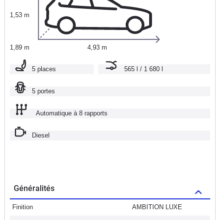
1,53 m
1,89 m
4,93 m
5 places
565 l / 1 680 l
5 portes
Automatique à 8 rapports
Diesel
Généralités
Finition
AMBITION LUXE