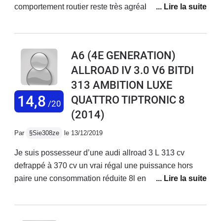
comportement routier reste très agréable au quotidien
avec une très bonne suspension pneumatique. Reste
que pour une marque qui se veut premium, l'écoute de
la marque lorsque l'on rencontre des problèmes est
A6 (4E GENERATION)
décevante. Le client est chouchouté jusqu'à la
ALLROAD IV 3.0 V6 BITDI
signature de la vente et que peu de considération par
313 AMBITION LUXE
la suite. Dommage car AUDI est une marque que nous
apprécions grandement. En conclusion, prochaine
14,8
QUATTRO TIPTRONIC 8
/20
voiture VOLVO XC90 T8, pas de comparaison à faire
(2014)
entre les deux marques, chacune à ses points positifs
Par
§Sie308ze
le 13/12/2019
et négatifs.
Je suis possesseur d’une audi allroad 3 L 313 cv
defrappé à 370 cv un vrai régal une puissance hors
paire une consommation réduite 8l en tàppant dedans
autant que la citroen c5 avec 136 cv.......doté de sa
boite avec son convertisseur de couple 8 rapports les
accélérations sont franches linéaire et sans à coups .....