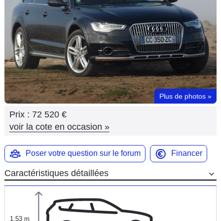
Flottes
Auto
Services
Forum
Plus de photos
»
Moto
Prix :
72 520 €
Marques
voir la cote en occasion
»
Poser votre question sur le forum
Financer
Caractéristiques détaillées
1,53 m