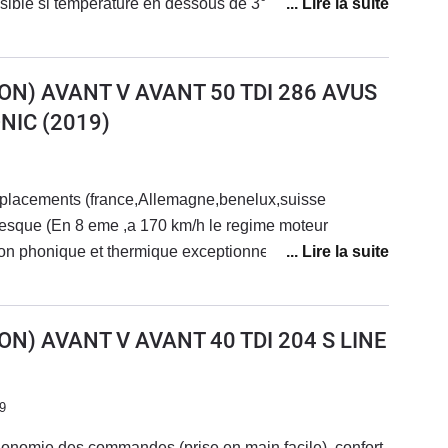
ible si température en dessous de 3°- climatisation et
 panne- bruit roue (cardan ?)- essuie glace arriéré
e régulièrement des à coups- Lave phare en panne-
 coincé- allume cigare en panne- nettoyage caméras
ON) AVANT V AVANT 50 TDI 286 AVUS
tion des sièges annuléeMis à part cela je déconseille
NIC
(2019)
tion. Mes amis gestionnaires de parc, détournez vous
e motorisation. Outre le manque notoire de fiabilité,
 remarques incessantes de vos cadres... Préférez y
eplacements (france,Allemagne,benelux,suisse
es Classe E => le 2.2l 194cv et boîte neuf et
8 eme ,a 170 km/h le regime moteur
us agréable à conduire, consomme nettement moins
on phonique et thermique exceptionnelle.(lors d une
l’environnement. Qui plus est les offres locatives
mande, avec une temperature exterieure a 0° , l
ttement plus agressives.D’ailleurs, pourquoi ne
ffage additionnel.L espace genereux a bord.Le gps en
I en AUDI ??? => car ce n'est ni agréable à conduire
rès pratique sur un itinéraire inhabituel)Les— Sans les
ON) AVANT V AVANT 40 TDI 204 S LINE
ire un petit ajout concernant la concession d'Aix en
vehicule ridiculement depouille..d une infinie
s en discussion pour qu'ils me prêtent un véhicule
e de route et la maniabilite un poil inferieure aux
bilisation programmés. En effet, ayant, après
et classe E)les écrans touchpad. Deconcertants au
9
rrer mon véhicule le matin, j'ai eu la très mauvaise
concession Audi Odicée Aix en Provence => refus de
ergonomie des commandes (prise en main facile), confort