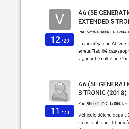
avoir eu 2 audi A6, un Q7,
conduire, alors que ce n'
A6 (5E GENERATI
pu avoir.
EXTENDED S TRO
Par
Votre altesse
le 03/06/2
12
/20
j’avais déjà une A6 vers
erreur.Fiabilité catastro
vigueur:Le coffre ne s’ou
régulièrement sur mon do
beaucoup.Le téléphone es
pour que la connexion se fasse. Pas de téléphone ni de
A6 (5E GENERATI
conducteur se dérègle en
S TRONIC
(2018)
position enregistrée pui
ne fonctionnait plus. Il f
Par
§Neo648YQ
le 06/01/20
11
mon profil avait changé. E
/20
Véhicule détenu depuis 1
paramétrer.Très souvent l
catastrophique:. Et peu à 
toujours en mode confor