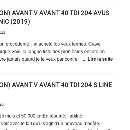
 une A3, celle-ci est la pire des audi que j'ai eu à
est pas la moins bien équipée de toutes celles que j'ai
ON) AVANT V AVANT 40 TDI 204 AVUS
NIC
(2019)
021
ion précédente, j’ai acheté les yeux fermés. Grave
phique:Voici la longue liste des problèmes encore en
vre jamais quand je le veux par contre il se ferme
s. Même si c’est normal, ça ne me plait pas
t reconnu une fois sur deux. Parfois, je dois m’arrêter
 musique.Le siège
ON) AVANT V AVANT 40 TDI 204 S LINE
core trop souvent. Il s’avance pour se mettre a la
s il recul à nouveau comme pour sortir.Dimanche, la clim
aisait 27 dehors.Apres de longues minutes, j’ai trouvé :
20
n remettant mon profil en place, il a fallu tout re
5 mois et 50.000 kmEn résumé: fiabilité
a boite de vitesse passe en sport alors que je suis
voir avec le fait qu'il s'agit d'un nouveau modèle.-
t.Ne pas acheter