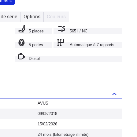
hotos
»
de série
Options
Couleurs
5 places
565 l / NC
5 portes
Automatique à 7 rapports
Diesel
AVUS
09/08/2018
15/02/2026
24 mois (kilométrage illimité)