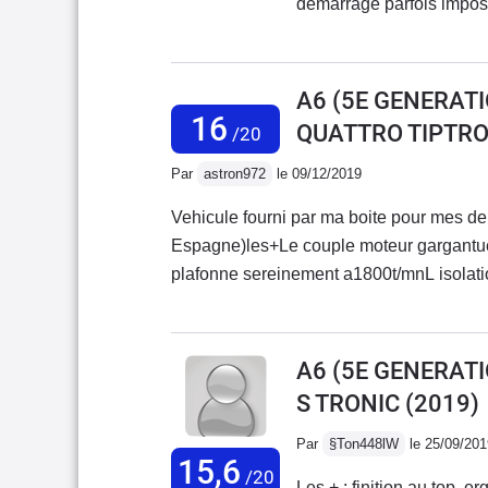
démarrage parfois imposs
régulation température en
bloqué- DSG qui présent
cache bagage coulissant
A6 (5E GENERATI
recul en panne- mémorisa
16
QUATTRO TIPTRO
/20
fortement cette motorisa
de ce véhicule et de cett
Par
astron972
le 09/12/2019
vous aurez à essuyer les
Vehicule fourni par ma boite pour mes d
sans complexe les Merced
Espagne)les+Le couple moteur gargantuesque (En 
incommensurablement pl
plafonne sereinement a1800t/mnL isolati
et contribue bien plus à 
pause sommeil sur une aire de repos alle
Mercedes ou BMW sont ne
habitacle s est maintenu a 22 sans chau
voyez vous jamais de TAX
mode satellite dans l ecran conducteur (t
A6 (5E GENERATI
ni fiable.Je reviendrai fa
nombreuses et couteuses options on a un 
S TRONIC
(2019)
Provence avec qui je sui
tristesse.inacceptable a ce niveau La tenu
durant les 3 jours d’immo
autres teutonnes de ce segment (serie 5 
Par
§Ton448lW
le 25/09/201
insistance, réussi à déma
15,6
debut et limite dangereux car ils detournent trop l attention du conducteur .Pas assez de petit
/20
idée de me rendre à la 
Les + : finition au top, 