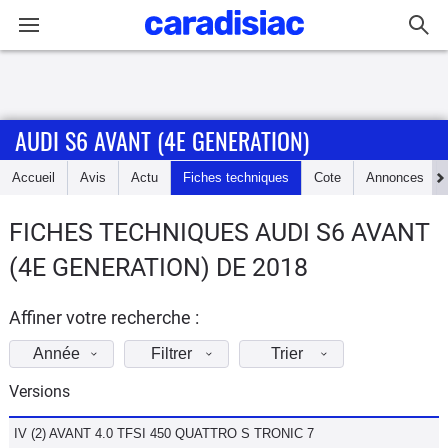
Connexion / Inscription
AUDI S6 AVANT (4E GENERATION)
Accueil
Accueil
Avis
Actu
Fiches techniques
Cote
Annonces
Actu
FICHES TECHNIQUES AUDI S6 AVANT
Essais
(4E GENERATION) DE 2018
Guide
d'achat
Affiner votre recherche :
Année
Filtrer
Trier
Electriques
Versions
Utilitaires
IV (2) AVANT 4.0 TFSI 450 QUATTRO S TRONIC 7