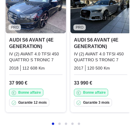
PRO
PRO
AUDI S6 AVANT (4E
AUDI S6 AVANT (4E
GENERATION)
GENERATION)
IV (2) AVANT 4.0 TFSI 450
IV (2) AVANT 4.0 TFSI 450
QUATTRO S TRONIC 7
QUATTRO S TRONIC 7
2018
112 608 Km
Automatique
2017
Essence
120 500 Km
Automati
37 990 €
33 990 €
Bonne affaire
Bonne affaire
Garantie 12 mois
Garantie 3 mois