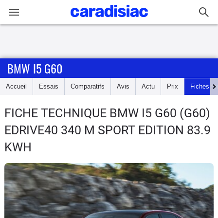
Connexion / Inscription
BMW I5 G60
Accueil
Accueil
Essais
Comparatifs
Avis
Actu
Prix
Fiches te
Actu
FICHE TECHNIQUE BMW I5 G60
(G60)
Essais
EDRIVE40 340 M SPORT EDITION 83.9
Guide
KWH
d'achat
Electriques
Utilitaires