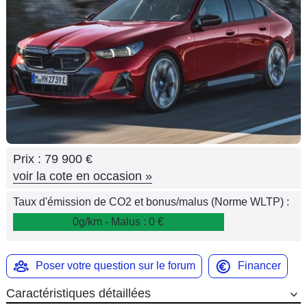
Flottes
Auto
Services
Forum
Moto
Prix :
79 900 €
Marques
voir la cote en occasion
»
Taux d'émission de CO2 et bonus/malus (Norme WLTP) :
0g/km - Malus : 0 €
Poser votre question sur le forum
Financer
Caractéristiques détaillées