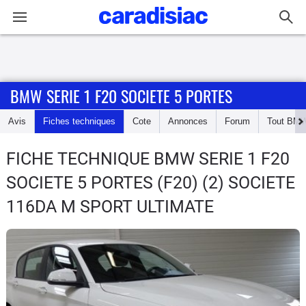
Connexion / Inscription
BMW SERIE 1 F20 SOCIETE 5 PORTES
Accueil
Avis
Fiches techniques
Cote
Annonces
Forum
Tout
BM
Actu
FICHE TECHNIQUE BMW SERIE 1 F20
Essais
SOCIETE 5 PORTES
(F20) (2) SOCIETE
Guide
116DA M SPORT ULTIMATE
d'achat
Electriques
Utilitaires