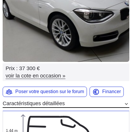
Flottes
Auto
Services
Forum
Moto
Prix :
37 300 €
Marques
voir la cote en occasion
»
Poser votre question sur le forum
Financer
Caractéristiques détaillées
1,44 m