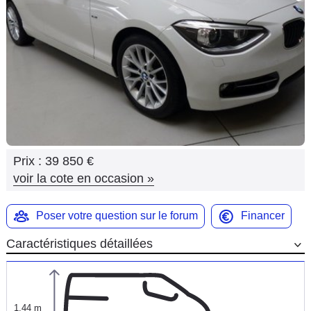
Flottes
Auto
Services
Forum
Moto
Prix :
39 850 €
Marques
voir la cote en occasion
»
Poser votre question sur le forum
Financer
Caractéristiques détaillées
1,44 m