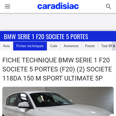
Connexion / Inscription
BMW SERIE 1 F20 SOCIETE 5 PORTES
Accueil
Avis
Fiches techniques
Cote
Annonces
Forum
Tout
BM
Actu
FICHE TECHNIQUE BMW SERIE 1 F20
Essais
SOCIETE 5 PORTES
(F20) (2) SOCIETE
Guide
118DA 150 M SPORT ULTIMATE 5P
d'achat
Electriques
Utilitaires