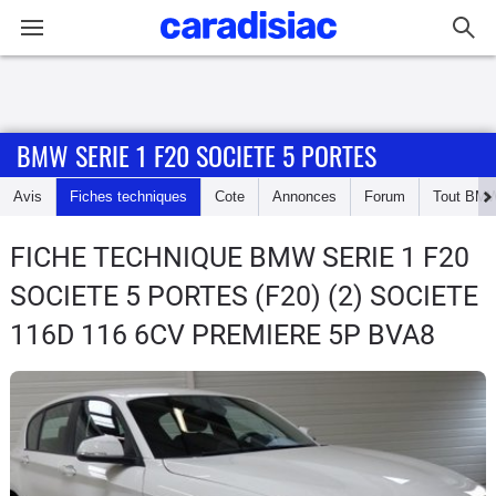
Connexion / Inscription
BMW SERIE 1 F20 SOCIETE 5 PORTES
Accueil
Avis
Fiches techniques
Cote
Annonces
Forum
Tout
BM
Actu
FICHE TECHNIQUE BMW SERIE 1 F20
Essais
SOCIETE 5 PORTES
(F20) (2) SOCIETE
Guide
116D 116 6CV PREMIERE 5P BVA8
d'achat
Electriques
Utilitaires