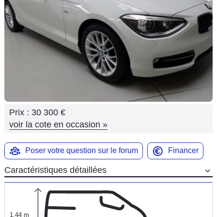
Flottes
Auto
Services
Forum
Moto
Prix :
30 300 €
Marques
voir la cote en occasion
»
Poser votre question sur le forum
Financer
Caractéristiques détaillées
1,44 m