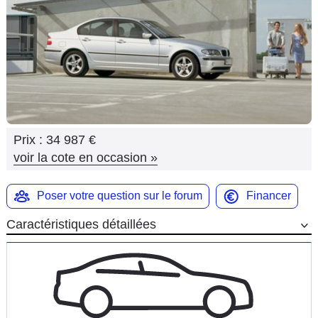
Flottes
Auto
Services
Forum
Prix :
34 987 €
Moto
voir la cote en occasion
»
Marques
Poser votre question sur le forum
Financer
Caractéristiques détaillées