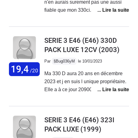
n'en aurais surement pas une aussi
catalytiqueRemplacement
fiable que mon 330ci.Consommation
débitmètreau final une très bonne
assez élevée mais moteur super
fiabilité et un coût d'entretien minimal
robuste. La sonorité du 6 en ligne ne
me lassera jamais. Quel bonheur
SERIE 3 E46 (E46) 330D
!!Voiture qui vieilli bien dans le temps,
PACK LUXE 12CV
(2003)
confortable malgré son allure
sportive.Malgré mon jeune age, et je
Par
§Bug036yM
le 10/01/2023
dois avouer que je n'est pas été aux
19,4
/20
Ma 330 D aura 20 ans en décembre
petits soin avec, elle ne m'a jamais
2023 et j en suis l unique propriétaire.
laché. Incroyablement fiable!
Elle a à ce jour 209000 km et ses
plaquettes et disques d origine!!! J ai
une consommation moyenne de 5,5
litres sur autoroute à 130 kmh
SERIE 3 E46 (E46) 323I
régulateur enclenché. J ai changé les
PACK LUXE
(1999)
suspensions (triangles et amortisseurs
) à 170000 km et le Flector. Et c est