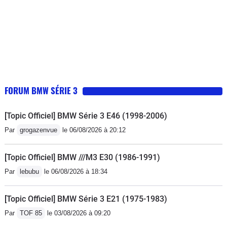
périphériques moteur rampe d
injection, damper, EGR, turbo,
catalyseur. Sur le papier très bon
véhicule, en réalité très gros raté de
bmw. En occasion +de 100 000 klms
ne pas hésiter si on a le temps à
casser largement les prix en acquéreur
FORUM BMW SÉRIE 3
s entend...Ces problèmes de fiabilité
affectant le fonctionnement du moteur
[Topic Officiel] BMW Série 3 E46 (1998-2006)
sont maintenant bien connu et
Par
grogazenvue
le 06/08/2026 à 20:12
affectent les modèles de 2001 à 2005
(fin de production).
[Topic Officiel] BMW ///M3 E30 (1986-1991)
Par
lebubu
le 06/08/2026 à 18:34
[Topic Officiel] BMW Série 3 E21 (1975-1983)
Par
TOF 85
le 03/08/2026 à 09:20