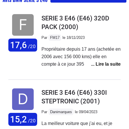
SERIE 3 E46 (E46) 320D
PACK
(2000)
Par
FM17
le 18/11/2023
17,6
/20
Propriétaire depuis 17 ans (achetée en
2006 avec 156 000 kms) elle en
compte à ce jour 395 000 kms (trajets
sur autoroute pour 70% du temps)Liste
des travaux exceptionnels réalisés en
17 ans (hors pneus, vidanges et
SERIE 3 E46 (E46) 330I
plaquettes de frein)1 ressort
STEPTRONIC
(2001)
d'amortisseur arrière , 1 roulement de
roue arrière,1 palier de transmissionLe
Par
Danimarques
le 09/04/2023
Démarreur et le Ventilateur de
15,2
/20
La meilleur voiture que j'ai eu, et je
refroidissement.le Pot