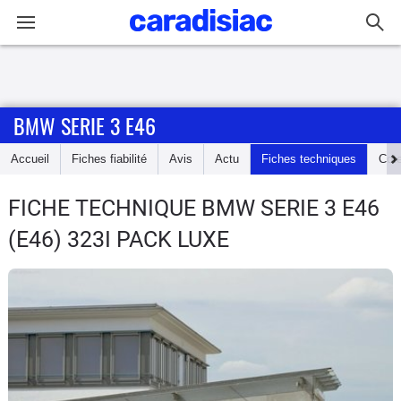
Connexion / Inscription
BMW SERIE 3 E46
Accueil
Accueil
Fiches fiabilité
Avis
Actu
Fiches techniques
Cot
Actu
FICHE TECHNIQUE BMW SERIE 3 E46
Essais
(E46) 323I PACK LUXE
Guide
d'achat
Electriques
Utilitaires