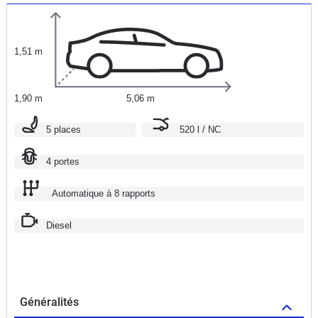
1,51 m
1,90 m
5,06 m
5 places
520 l / NC
4 portes
Automatique à 8 rapports
Diesel
Généralités