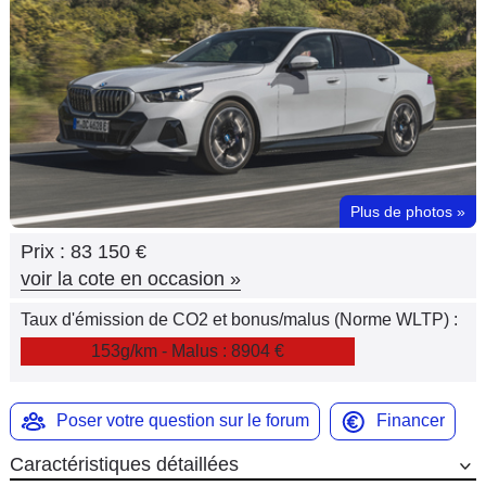
Flottes
Auto
Services
Forum
Plus de photos
»
Moto
Prix :
83 150 €
Marques
voir la cote en occasion
»
Taux d'émission de CO2 et bonus/malus (Norme WLTP) :
153g/km - Malus : 8904 €
Poser votre question sur le forum
Financer
Caractéristiques détaillées