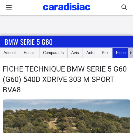
Connexion / Inscription
BMW SERIE 5 G60
Accueil
Accueil
Essais
Comparatifs
Avis
Actu
Prix
Fiches te
Actu
FICHE TECHNIQUE BMW SERIE 5 G60
Essais
(G60) 540D XDRIVE 303 M SPORT
Guide
BVA8
d'achat
Electriques
Utilitaires