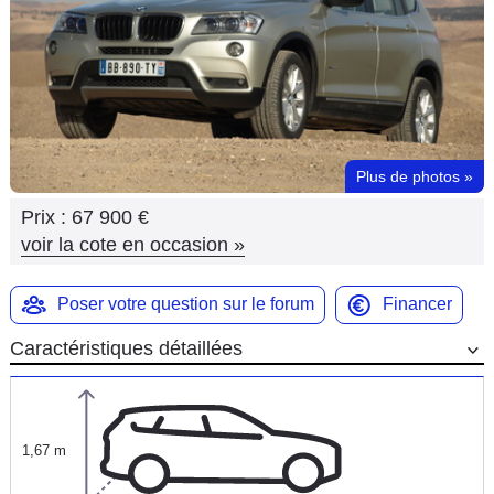
Flottes
Auto
Services
Forum
Plus de photos
»
Prix :
67 900 €
Moto
voir la cote en occasion
»
Marques
Poser votre question sur le forum
Financer
Caractéristiques détaillées
1,67 m