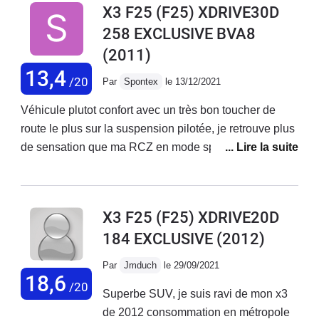
X3 F25 (F25) XDRIVE30D
de consommation.Vendu et je ne regrette pas!!!!(bon
258 EXCLUSIVE BVA8
courage à mon successeur)
(2011)
13,4
/20
Par
Spontex
le 13/12/2021
Véhicule plutot confort avec un très bon toucher de
route le plus sur la suspension pilotée, je retrouve plus
de sensation que ma RCZ en mode sport. Le moteur
est coupleux et avec du répondant, la boite est douce,
le véhicule est spacieux. Après 10 ans de service, pas
un seul grésillement, pas un seul habillage qui à
X3 F25 (F25) XDRIVE20D
bougé, bref presque comme neuf ! Seul hic, et qui n'est
184 EXCLUSIVE
(2012)
pas des moindre, le concessionnaire m'annonce une
opération de changement de chaine de distribution à
Par
Jmduch
le 29/09/2021
seulement 130 000km avec une facture à 3600€ avec
18,6
/20
Superbe SUV, je suis ravi de mon x3
la mention "casse moteur imminent".... alors que tout
de 2012 consommation en métropole
l'entretien a été fait en temps et en heure dans le