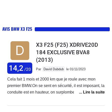
AVIS BMW X3 F25
X3 F25 (F25) XDRIVE20D
184 EXCLUSIVE BVA8
(2013)
14,2
/20
Par
David Dubdub
le 01/11/2023
Cela fait 1 mois et 2000 km que je roule avec mon
premier BMW.On se sent en sécurité, il est imposant, la
conduite est en hauteur, on surplombe la route, les
éclairages xénon offre une vue de nuit de très bonne
qualité. Une bonne tenue de route est à surligner
encore faut il être bien équipé en pneumatique.Niveau