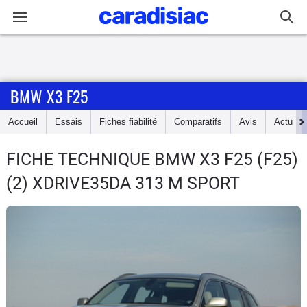
Connexion / Inscription
BMW X3 F25
Accueil
Accueil
Essais
Fiches fiabilité
Comparatifs
Avis
Actu
Actu
FICHE TECHNIQUE BMW X3 F25
(F25)
Essais
(2) XDRIVE35DA 313 M SPORT
Guide
d'achat
Electriques
Utilitaires