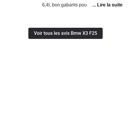
6,4l, bon gabarits pour une unité
réseau. Pas de prise en charge du réseau malgré un
régulièreme, et à la réunion je suis
dossier ouvert auprès de BMW France avec comme
proche des 9,2l. Normal les toutes sont
argument principal "le véhicule a 10 ans".... pour un
sinueuses, Pour mon cas je suis un
véhicule payé neuf 72 000€ en 2011 je suis dégouté
Voir tous les avis Bmw X3 F25
fidèle de la marque BMW. Produit
de la réaction du réseau pour un service et un produit
fiable et sécurisant au fil des
dit "premium". La prochaine ne sera pas de cette
années.modèles possèdes528I,
marque .....
525TDS, 530D, 520D, X3 de 2011 et
le dernier X3 de 2012.