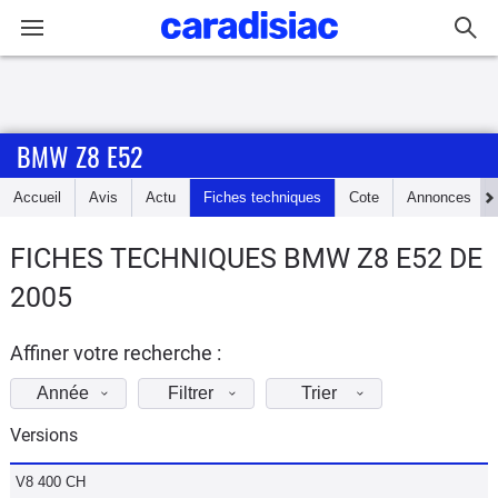
Connexion / Inscription
BMW Z8 E52
Accueil
Accueil
Avis
Actu
Fiches techniques
Cote
Annonces
Actu
FICHES TECHNIQUES BMW Z8 E52 DE
Essais
2005
Guide
d'achat
Affiner votre recherche :
Année
Filtrer
Trier
Electriques
Versions
Utilitaires
V8 400 CH