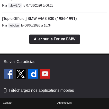
Par
alex670
le 07/08/2026 à 06:23
[Topic Officiel] BMW ///M3 E30 (1986-1991)
Par
lebubu
le 06/08/2026 à 18:34
Aller sur le Forum BMW
Suivez Caradisiac
Téléchargez nos applications mobiles
Contact
Annonceurs