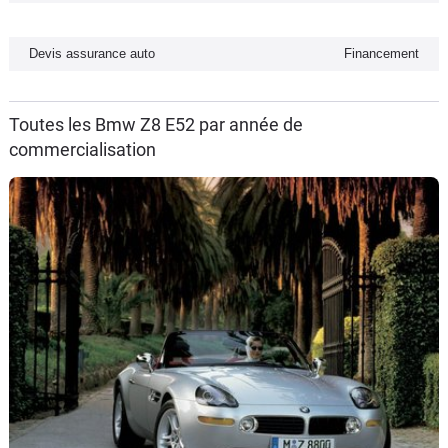
Flottes
Auto
Devis assurance auto
Financement
Services
Toutes les Bmw Z8 E52 par année de
commercialisation
Forum
Moto
Marques