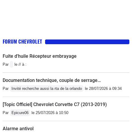
berlines.Mais même motorisation -
Quatre cylindres 2.4i twin Cam 16v
(moteur moderne) 150 ch. -10cv
199Nm d'origine Pontiac- V6 3.4i arbre
à Cam centrale dit "OHC" de 180ch
FORUM CHEVROLET
(réel) 13cv 271Nm (LA1 GM)- un autre
4 cylindre mais 2.6i Opel (c'est du
Fuite d'huile Récepteur embrayage
GM...) vers la fin de commercialisation
Par
le // à :
Mais à fuir...Niveau Transmissions: on
retrouve du manuel 5 sur les 4 cyl. Ou
Documentation technique, couple de serrage…
de l'automatique 4 rapports de très
Par
Invité recherche aussi la rta de la orlando
le 28/07/2026 à 09:34
bonne qualité (c'est du
Oldsmobile)C’est une TractionNiveau
[Topic Officiel] Chevrolet Corvette C7 (2013-2019)
consommation le 2.4i et le 3.4i sont
Par
Epicure06
le 25/07/2026 à 10:50
très proche9.5L pour l'un et 10.5L pour
l'autre À savoir que le v6 est de
Alarme antivol
conception à bien supporté "E85 ou