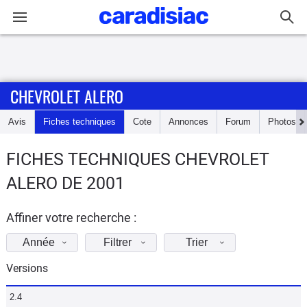
Connexion / Inscription
CHEVROLET ALERO
Accueil
Avis
Fiches techniques
Cote
Annonces
Forum
Photos
Actu
FICHES TECHNIQUES CHEVROLET
Essais
ALERO DE 2001
Guide
d'achat
Affiner votre recherche :
Année
Filtrer
Trier
Electriques
Versions
Utilitaires
2.4