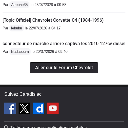
E10" c'est un moteur propre même si à
Par
Aireone35
le 25/07/2026 à 09:58
l'origine il dérive du 2.8L des vielle
Olds, buick etc. skylak, pheonix et
[Topic Officiel] Chevrolet Corvette C4 (1984-1996)
dérivé. (Moteur pour
Par
lebubu
le 22/07/2026 à 04:17
traction)L’insonorisation est plutôt de
qualité malgré le son rock des que les
connecteur de marche arrière captiva les 2010 127cv diesel
tours grimpe. Oui rock c'est
Par
Badaboum
le 20/07/2026 à 09:40
typiquement us. (aigus pour les
italien)Niveau bruit d'air que dire... bah
Aller sur le Forum Chevrolet
rien silence.Du cout les bruit de
roulements se font entendre mais ce
n'ai pas excessif.L'équipent de série
est bluffant:- jante alu-rétroviseur
Suivez Caradisiac
électrique -antibrouillardFeux
automatiques AlarmeAbsErsAnti-perte
d'adhérence (préfère au terme d’anti
patinage qui ne veut rien dire)Direction
Téléchargez nos applications mobiles