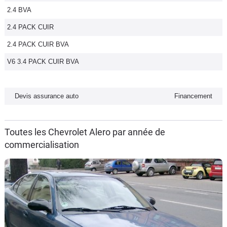
2.4 BVA
Flottes
Auto
2.4 PACK CUIR
2.4 PACK CUIR BVA
Services
V6 3.4 PACK CUIR BVA
Forum
Devis assurance auto
Financement
Moto
Marques
Toutes les Chevrolet Alero par année de
commercialisation