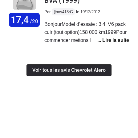
BVA
(1999)
Par
§nos413rG
le 19/12/2012
17,4
/20
BonjourModel d’essaie : 3.4i V6 pack
cuir (tout option)158 000 km1999Pour
commencer mettons les pendules à
l'heur.Il s'agit d'une Oldsmobile sœur
de la Pontiac Grand-Am (moins
réussi)À peine badgé Chevrolet sur
Voir tous les avis Chevrolet Alero
l'arrière (pour 1999).Auto américaine
pure et dure mais moderne.Il ne s'agit
en aucun cas de coréen rebadgé je
tiens à la faire savoir!Assembler au
usa, mexique, canada.Sortie fin 1998'
arrêté en 2004 en remplaçante de sa "
Cutlass et Aurora (très gros)" L'avéro
est plus sage de taille et en groupe.En
Europe nous avons seulement les