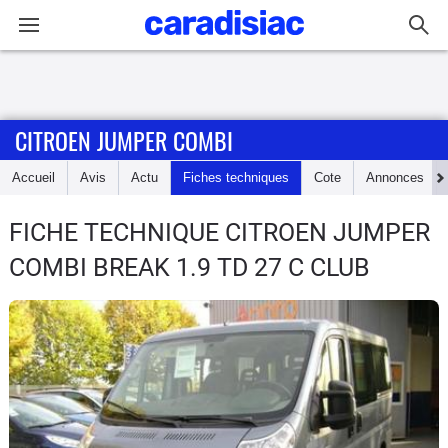
Connexion / Inscription
CITROEN JUMPER COMBI
Accueil
Accueil
Avis
Actu
Fiches techniques
Cote
Annonces
Actu
FICHE TECHNIQUE CITROEN JUMPER
Essais
COMBI
BREAK 1.9 TD 27 C CLUB
Guide
d'achat
Electriques
Utilitaires