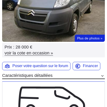
Flottes
Auto
Services
Forum
Plus de photos
»
Prix :
28 000 €
Moto
voir la cote en occasion
»
Marques
Poser votre question sur le forum
Financer
Caractéristiques détaillées