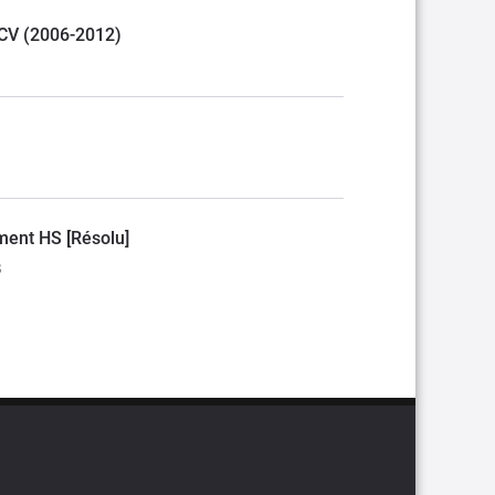
MCV (2006-2012)
ment HS [Résolu]
3