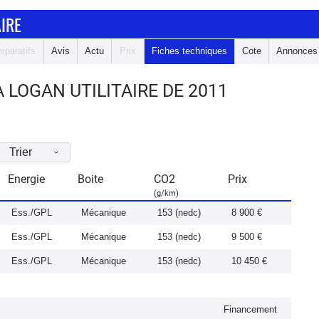
IRE
paratifs
Avis
Actu
Prix
Fiches techniques
Cote
Annonces
 LOGAN UTILITAIRE DE 2011
Trier
Energie
Boite
CO2
Prix
(g/km)
Ess./GPL
Mécanique
153 (nedc)
8 900 €
Ess./GPL
Mécanique
153 (nedc)
9 500 €
Ess./GPL
Mécanique
153 (nedc)
10 450 €
Financement