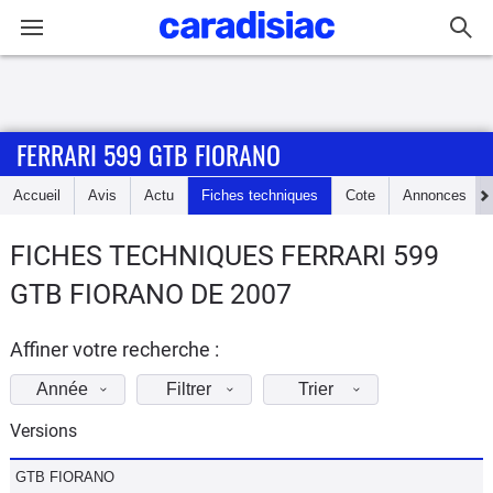
Connexion / Inscription
FERRARI 599 GTB FIORANO
Accueil
Accueil
Avis
Actu
Fiches techniques
Cote
Annonces
Actu
FICHES TECHNIQUES FERRARI 599
Essais
GTB FIORANO DE 2007
Guide
d'achat
Affiner votre recherche :
Année
Filtrer
Trier
Electriques
Versions
Utilitaires
GTB FIORANO