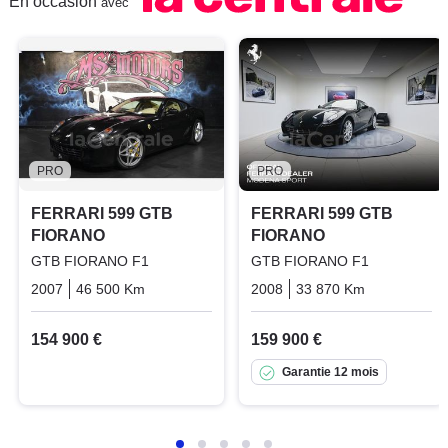
En occasion
avec
PRO
PRO
FERRARI 599 GTB
FERRARI 599 GTB
FIORANO
FIORANO
GTB FIORANO F1
GTB FIORANO F1
2007
46 500 Km
Automatique
Essence
2008
33 870 Km
Automatiq
154 900 €
159 900 €
Garantie 12 mois