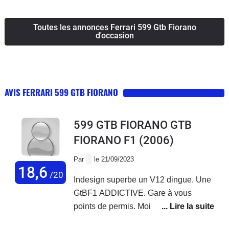
Toutes les annonces Ferrari 599 Gtb Fiorano
d'occasion
AVIS FERRARI 599 GTB FIORANO
599 GTB FIORANO GTB
FIORANO F1
(2006)
Par
le 21/09/2023
18,6
/20
Indesign superbe un V12 dingue. Une
GtBF1 ADDICTIVE. Gare à vous
points de permis. Moi j’en ai deux et je
vais en acheter une autre car les prix