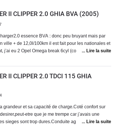
R II CLIPPER 2.0 GHIA BVA
(2005)
7
 charger2.0 essence BVA : donc peu bruyant mais par
 ville + de 12,0l/100km il est fait pour les nationales et
 j'ai eu 2 Opel Omega break 6cyl (concessionnaire
onnaire arnaqueur) toutes bva
300 000 acheté à 61 000 9months ago, ce break roule
R II CLIPPER 2.0 TDCI 115 GHIA
ierra 2.0 30 years ago... Un design fade surtout quand
 Et finalement, je préfère la traction... la Bmw
re enneigement de la route.
4
sa grandeur et sa capacité de charge.Coté confort sur
desirer,peut-etre que je me trempe car j'avais une
les sieges sont trop dures.Conduite agreable.Conso un