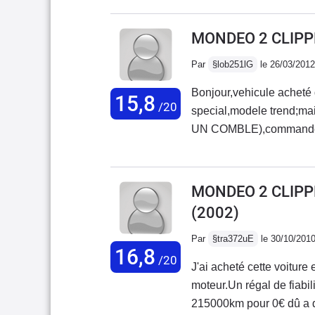
meme probleme???? si q
MONDEO 2 CLIPPE
Par
§lob251lG
le 26/03/2012
Bonjour,vehicule acheté
15,8
/20
special,modele trend;ma
UN COMBLE),commande ra
manuelle...bien equipée
163000 KM(pas de bruit p
C'EST TOUT.Elle a main
MONDEO 2 CLIPPER
d'usures classiques(disq
(2002)
bruit moteur(decrié dans
l'habitacle,se fait rapid
Par
§tra372uE
le 30/10/201
16,8
tracteur sur les jenoux!!
/20
J'ai acheté cette voitu
place aux jambes arrires 
moteur.Un régal de fiabil
contents).Pour les bricol
215000km pour 0€ dû a de
voiture.Tient la route sa