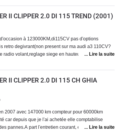
uelqu'un peu me répondre merci d'avance
R II CLIPPER 2.0 DI 115 TREND
(2001)
 d'occasion à 123000KM,di115CV pas d'options
is retro degivrant(non present sur ma audi a3 110CV?
dio volant,reglage siege en hauteur electrique,clim
 pour un modele de base.Casse nette du cardan droit à
articulier qui previent son remplacement.......ET
tenant 230000 et aucun probleme entre temps,pieces
 II CLIPPER 2.0 DI 115 CH GHIA
ues de freins, plaquettes, pneus tous les 40000KM).Le
 toutes les revues automobiles),tres present dans
ement oublier à vitesse constante.Ca va on n'a pas un
0
!Coté habitacle et habitabilité,GEANT.Places arrieres et
re en 2007 avec 147000 km compteur pour 60000km
jamais vu sur d'autres vehicules(les enfants sont
ité car depuis que je l'ai achetée elle comptabilise
eurs on peut mettre ce que l'on veut dans cette
s pannes.A part l'entretien courant, elle m'a coutée
ns probleme,jamais surpris par la pluie,vive pour son