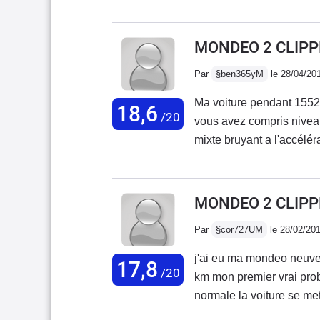
peu gourmande par à por
car la mondeo fait 7 cv 
de conduites,parcours.
MONDEO 2 CLIPPE
Par
§ben365yM
le 28/04/20
Ma voiture pendant 15523
18,6
/20
vous avez compris niveau
mixte bruyant a l'accélération. Confort excellent coffre juste i
route parfaite. Seul défaut prix 
poignetde plafond arriere
MONDEO 2 CLIPPE
Par
§cor727UM
le 28/02/20
j'ai eu ma mondeo neuve
17,8
/20
km mon premier vrai pr
normale la voiture se me
fumée blanche le garage