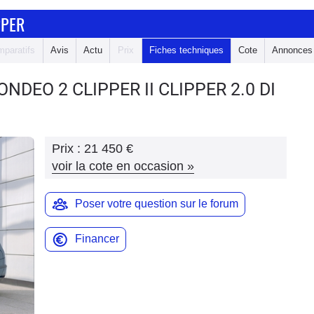
PPER
paratifs
Avis
Actu
Prix
Fiches techniques
Cote
Annonces
ONDEO 2 CLIPPER
II CLIPPER 2.0 DI
Prix :
21 450 €
voir la cote en occasion
»
Poser votre question sur le forum
Financer