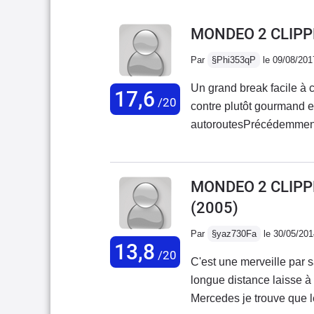
MONDEO 2 CLIPPE
Par
§Phi353qP
le 09/08/201
Un grand break facile à
17,6
/20
contre plutôt gourmand en
autoroutesPrécédemment,
impeccable) et BMW série 5 break 6cyl (concessi
et revendues à plus de 
sans souci... est très fonctionnel, vraiment pas fun mais sympa, "pépère"; il me
MONDEO 2 CLIPPE
rappelle ma bonne Ford S
(2005)
on voit les nouveaux modèles
n'avançait plus au moind
Par
§yaz730Fa
le 30/05/201
13,8
/20
C'est une merveille par 
longue distance laisse à 
Mercedes je trouve que 