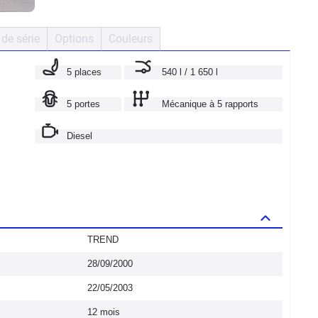
de série
Options
Couleurs
5 places
540 l / 1 650 l
5 portes
Mécanique à 5 rapports
Diesel
TREND
28/09/2000
22/05/2003
12 mois