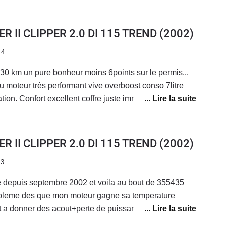
t à mon ancien véhicule malgré au 8cv de la Mercedes
5.1 /100 contre 7.2/100km avec les memmes conditions
R II CLIPPER 2.0 DI 115 TREND
(2002)
14
0 km un pure bonheur moins 6points sur le permis...
 moteur très performant vive overboost conso 7litre
mmense tenue de
pneu et lourdeur véhicule. Sinon ras a part
 arracher et bruit au niveau du coffre
R II CLIPPER 2.0 DI 115 TREND
(2002)
13
 depuis septembre 2002 et voila au bout de 355435
obleme des que mon moteur gagne sa temperature
t a donner des acout+perte de puissance et grosse
 ma changé la pompe a injection mais toujours le