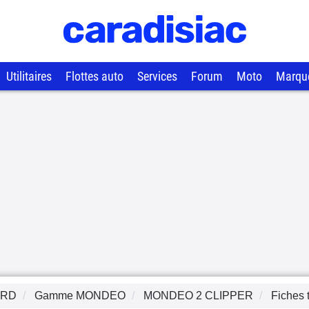
Utilitaires
Flottes auto
Services
Forum
Moto
Marqu
ORD
Gamme
MONDEO
MONDEO 2 CLIPPER
Fiches 