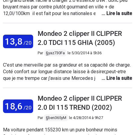
Un grand break facile à charger 2.0 essence BVA : donc peu
bruyant mais par contre plutôt gourmand en ville + de
12,0l/100km il est fait pour les nationales et autoroutes
Précédemment, j'ai eu 2 Opel Omega break 6cyl
(concessionnaire impeccable) et BMW série 5 break 6cyl
Mondeo 2 clipper II CLIPPER
(concessionnaire arnaqueur) toutes bva et revendues à plus
13,8
de 300 000 acheté à 61 000 9months ago, ce break roule
2.0 TDCI 115 GHIA (2005)
/20
sans souci... est très fonctionnel, vraiment pas fun mais
sympa, "pépère"; il me rappelle ma bonne Ford Sierra 2.0 30
Par
§yaz730Fa
le
5/30/2014 à 5h36
years ago... Un design fade surtout quand on voit les
C'est une merveille par sa grandeur et sa capacité de charge.
nouveaux modèles Et finalement, je préfère la traction... la
Coté confort sur longue distance laisse à desirer,peut-etre
Bmw n'avançait plus au moindre enneigement de la route.
que je me trempe car j'avais une Mercedes je trouve que les
sieges sont trop dures. Conduite agreable. Conso un peu
gourmande par à port à mon ancien véhicule malgré au 8cv de
Mondeo 2 clipper II CLIPPER
la Mercedes car la mondeo fait 7 cv 5.1 /100 contre
18,6
7.2/100km avec les memmes conditions de
2.0 DI 115 TREND (2002)
/20
conduites,parcours.
Par
§ben365yM
le
4/28/2014 à 9h27
Ma voiture pendant 155230 km un pure bonheur moins