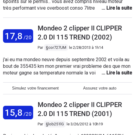
6points sur le permis... vous avez compris niveau moteur
très performant vive overboost conso 7litre mixte bruyant a
l'accélération. Confort excellent coffre juste immense tenue
de route parfaite. Seul défaut prix pneu et lourdeur véhicule.
Mondeo 2 clipper II CLIPPER
Sinon ras a part poignetde plafond arriere arracher et bruit au
17,8
niveau du coffre
2.0 DI 115 TREND (2002)
/20
Par
§cor727UM
le
2/28/2013 à 1h14
j'ai eu ma mondeo neuve depuis septembre 2002 et voila au
bout de 355435 km mon premier vrai probleme des que mon
moteur gagne sa temperature normale la voiture se met a
donner des acout+perte de puissance et grosse fumée
blanche le garage ma changé la pompe a injection mais
Simulez votre financement
Assurez votre auto
toujours le meme probleme???? si quelqu'un peu me
répondre merci d'avance
Mondeo 2 clipper II CLIPPER
15,8
2.0 DI 115 TREND (2001)
/20
Par
§lob251lG
le
3/26/2012 à 10h19