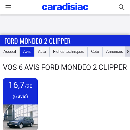
Connexion / Inscription
FORD MONDEO 2 CLIPPER
Accueil
Accueil
Avis
Actu
Fiches techniques
Cote
Annonces
Actu
VOS
6
AVIS
FORD MONDEO 2 CLIPPER
Essais
16,7
Guide
/20
d'achat
(6 avis)
Electriques
Utilitaires