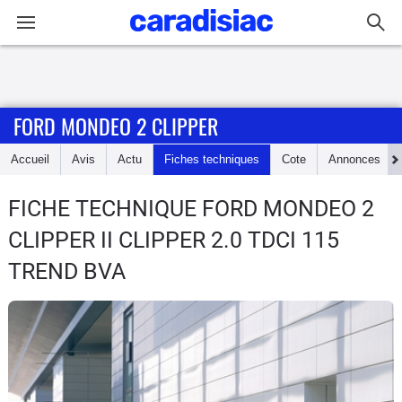
Connexion / Inscription
FORD MONDEO 2 CLIPPER
Accueil
Accueil
Avis
Actu
Fiches techniques
Cote
Annonces
Actu
FICHE TECHNIQUE FORD MONDEO 2
Essais
CLIPPER
II CLIPPER 2.0 TDCI 115
Guide
TREND BVA
d'achat
Electriques
Utilitaires