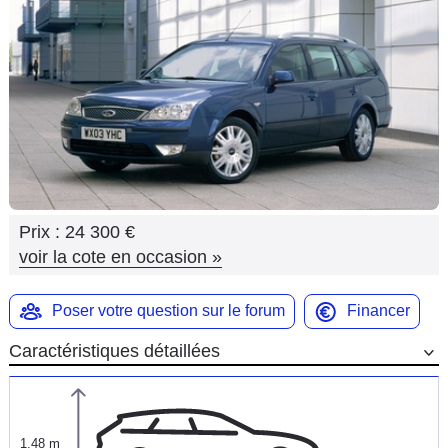
Flottes
Auto
Services
Forum
Moto
Prix :
24 300 €
Marques
voir la cote en occasion
»
Poser votre question sur le forum
Financer
Caractéristiques détaillées
1,48 m