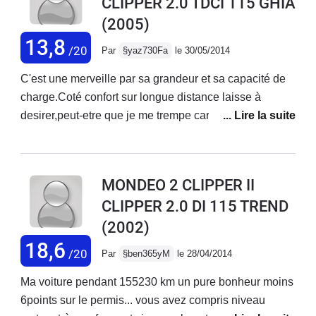
CLIPPER 2.0 TDCI 115 GHIA
ago, ce break roule sans souci... est très fonctionnel,
(2005)
vraiment pas fun mais sympa, "pépère"; il me rappelle
ma bonne Ford Sierra 2.0 30 years ago... Un design
13,8
/20
Par
§yaz730Fa
le 30/05/2014
fade surtout quand on voit les nouveaux modèles Et
finalement, je préfère la traction... la Bmw n'avançait
C'est une merveille par sa grandeur et sa capacité de
plus au moindre enneigement de la route.
charge.Coté confort sur longue distance laisse à
desirer,peut-etre que je me trempe car j'avais une
Mercedes je trouve que les sieges sont trop
dures.Conduite agreable.Conso un peu gourmande
par à port à mon ancien véhicule malgré au 8cv de la
MONDEO 2 CLIPPER II
Mercedes car la mondeo fait 7 cv 5.1 /100 contre
CLIPPER 2.0 DI 115 TREND
7.2/100km avec les memmes conditions de
(2002)
conduites,parcours.
18,6
/20
Par
§ben365yM
le 28/04/2014
Ma voiture pendant 155230 km un pure bonheur moins
6points sur le permis... vous avez compris niveau