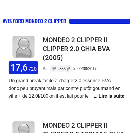
AVIS FORD MONDEO 2 CLIPPER
MONDEO 2 CLIPPER II
CLIPPER 2.0 GHIA BVA
(2005)
17,6
/20
Par
§Phi353qP
le 09/08/2017
Un grand break facile à charger2.0 essence BVA :
donc peu bruyant mais par contre plutôt gourmand en
ville + de 12,0l/100km il est fait pour les nationales et
autoroutesPrécédemment, j'ai eu 2 Opel Omega break
6cyl (concessionnaire impeccable) et BMW série 5
break 6cyl (concessionnaire arnaqueur) toutes bva et
MONDEO 2 CLIPPER II
revendues à plus de 300 000 acheté à 61 000 9months