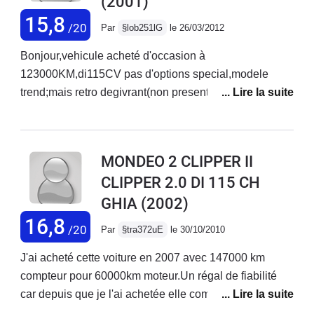
(2001)
15,8
/20
Par
§lob251lG
le 26/03/2012
Bonjour,vehicule acheté d'occasion à
123000KM,di115CV pas d'options special,modele
trend;mais retro degivrant(non present sur ma audi a3
110CV?UN COMBLE),commande radio volant,reglage
siege en hauteur electrique,clim manuelle...bien
equipée pour un modele de base.Casse nette du
MONDEO 2 CLIPPER II
cardan droit à 163000 KM(pas de bruit particulier qui
CLIPPER 2.0 DI 115 CH
previent son remplacement.......ET C'EST TOUT.Elle a
GHIA
(2002)
maintenant 230000 et aucun probleme entre
temps,pieces d'usures classiques(disques de freins,
16,8
/20
Par
§tra372uE
le 30/10/2010
plaquettes, pneus tous les 40000KM).Le bruit
moteur(decrié dans toutes les revues automobiles),tres
J'ai acheté cette voiture en 2007 avec 147000 km
present dans l'habitacle,se fait rapidement oublier à
compteur pour 60000km moteur.Un régal de fiabilité
vitesse constante.Ca va on n'a pas un tracteur sur les
car depuis que je l'ai achetée elle comptabilise
jenoux!!!Coté habitacle et habitabilité,GEANT.Places
215000km pour 0€ dû a des pannes.A part l'entretien