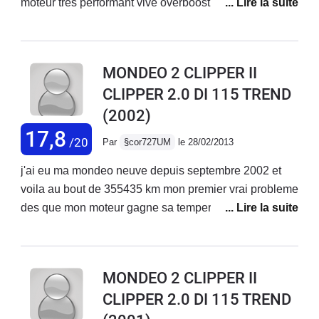
moteur très performant vive overboost conso 7litre
mixte bruyant a l'accélération. Confort excellent coffre
juste immense tenue de route parfaite. Seul défaut prix
pneu et lourdeur véhicule. Sinon ras a part poignetde
MONDEO 2 CLIPPER II
plafond arriere arracher et bruit au niveau du coffre
CLIPPER 2.0 DI 115 TREND
(2002)
17,8
/20
Par
§cor727UM
le 28/02/2013
j'ai eu ma mondeo neuve depuis septembre 2002 et
voila au bout de 355435 km mon premier vrai probleme
des que mon moteur gagne sa temperature normale la
voiture se met a donner des acout+perte de puissance
et grosse fumée blanche le garage ma changé la
pompe a injection mais toujours le meme
MONDEO 2 CLIPPER II
probleme???? si quelqu'un peu me répondre merci
CLIPPER 2.0 DI 115 TREND
d'avance