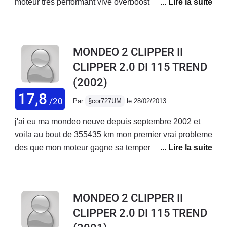
moteur très performant vive overboost conso 7litre
mixte bruyant a l'accélération. Confort excellent coffre
juste immense tenue de route parfaite. Seul défaut prix
pneu et lourdeur véhicule. Sinon ras a part poignetde
MONDEO 2 CLIPPER II
plafond arriere arracher et bruit au niveau du coffre
CLIPPER 2.0 DI 115 TREND
(2002)
17,8
/20
Par
§cor727UM
le 28/02/2013
j'ai eu ma mondeo neuve depuis septembre 2002 et
voila au bout de 355435 km mon premier vrai probleme
des que mon moteur gagne sa temperature normale la
voiture se met a donner des acout+perte de puissance
et grosse fumée blanche le garage ma changé la
pompe a injection mais toujours le meme
MONDEO 2 CLIPPER II
probleme???? si quelqu'un peu me répondre merci
CLIPPER 2.0 DI 115 TREND
d'avance