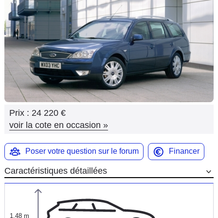
Flottes
Auto
Services
Forum
Moto
Prix :
24 220 €
Marques
voir la cote en occasion
»
Poser votre question sur le forum
Financer
Caractéristiques détaillées
1,48 m