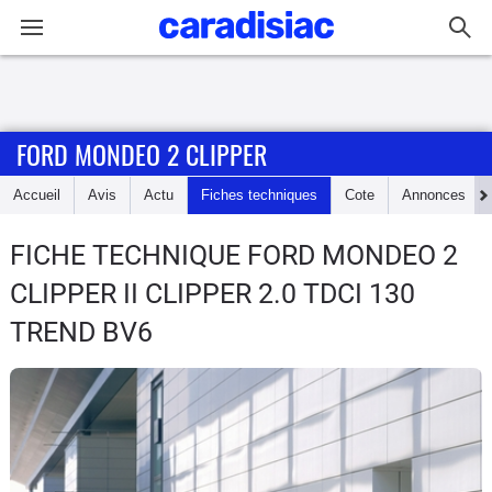
Connexion / Inscription
FORD MONDEO 2 CLIPPER
Accueil
Accueil
Avis
Actu
Fiches techniques
Cote
Annonces
Actu
FICHE TECHNIQUE FORD MONDEO 2
Essais
CLIPPER
II CLIPPER 2.0 TDCI 130
Guide
TREND BV6
d'achat
Electriques
Utilitaires