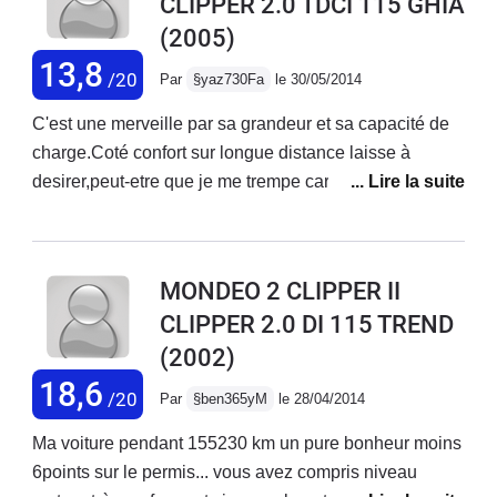
CLIPPER 2.0 TDCI 115 GHIA
ago, ce break roule sans souci... est très fonctionnel,
(2005)
vraiment pas fun mais sympa, "pépère"; il me rappelle
ma bonne Ford Sierra 2.0 30 years ago... Un design
13,8
/20
Par
§yaz730Fa
le 30/05/2014
fade surtout quand on voit les nouveaux modèles Et
finalement, je préfère la traction... la Bmw n'avançait
C'est une merveille par sa grandeur et sa capacité de
plus au moindre enneigement de la route.
charge.Coté confort sur longue distance laisse à
desirer,peut-etre que je me trempe car j'avais une
Mercedes je trouve que les sieges sont trop
dures.Conduite agreable.Conso un peu gourmande
par à port à mon ancien véhicule malgré au 8cv de la
MONDEO 2 CLIPPER II
Mercedes car la mondeo fait 7 cv 5.1 /100 contre
CLIPPER 2.0 DI 115 TREND
7.2/100km avec les memmes conditions de
(2002)
conduites,parcours.
18,6
/20
Par
§ben365yM
le 28/04/2014
Ma voiture pendant 155230 km un pure bonheur moins
6points sur le permis... vous avez compris niveau