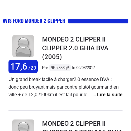
AVIS FORD MONDEO 2 CLIPPER
MONDEO 2 CLIPPER II
CLIPPER 2.0 GHIA BVA
(2005)
17,6
/20
Par
§Phi353qP
le 09/08/2017
Un grand break facile à charger2.0 essence BVA :
donc peu bruyant mais par contre plutôt gourmand en
ville + de 12,0l/100km il est fait pour les nationales et
autoroutesPrécédemment, j'ai eu 2 Opel Omega break
6cyl (concessionnaire impeccable) et BMW série 5
break 6cyl (concessionnaire arnaqueur) toutes bva et
MONDEO 2 CLIPPER II
revendues à plus de 300 000 acheté à 61 000 9months