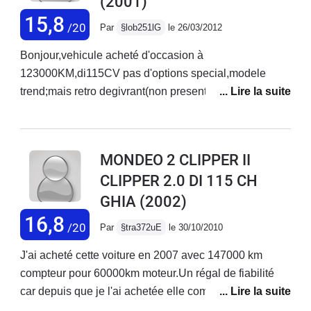
(2001)
15,8
/20
Par
§lob251lG
le 26/03/2012
Bonjour,vehicule acheté d'occasion à
123000KM,di115CV pas d'options special,modele
trend;mais retro degivrant(non present sur ma audi a3
110CV?UN COMBLE),commande radio volant,reglage
siege en hauteur electrique,clim manuelle...bien
equipée pour un modele de base.Casse nette du
MONDEO 2 CLIPPER II
cardan droit à 163000 KM(pas de bruit particulier qui
CLIPPER 2.0 DI 115 CH
previent son remplacement.......ET C'EST TOUT.Elle a
GHIA
(2002)
maintenant 230000 et aucun probleme entre
temps,pieces d'usures classiques(disques de freins,
16,8
/20
Par
§tra372uE
le 30/10/2010
plaquettes, pneus tous les 40000KM).Le bruit
moteur(decrié dans toutes les revues automobiles),tres
J'ai acheté cette voiture en 2007 avec 147000 km
present dans l'habitacle,se fait rapidement oublier à
compteur pour 60000km moteur.Un régal de fiabilité
vitesse constante.Ca va on n'a pas un tracteur sur les
car depuis que je l'ai achetée elle comptabilise
jenoux!!!Coté habitacle et habitabilité,GEANT.Places
215000km pour 0€ dû a des pannes.A part l'entretien