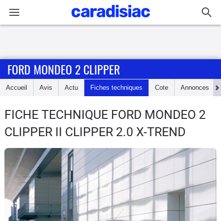
Connexion / Inscription
FORD MONDEO 2 CLIPPER
Accueil
Accueil
Avis
Actu
Fiches techniques
Cote
Annonces
Actu
FICHE TECHNIQUE FORD MONDEO 2
Essais
CLIPPER
II CLIPPER 2.0 X-TREND
Guide
d'achat
Electriques
Utilitaires