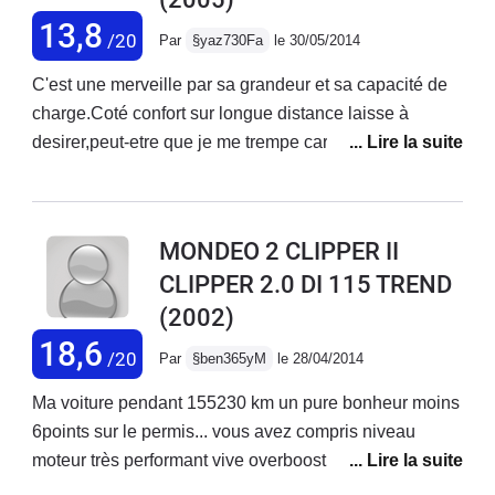
ma bonne Ford Sierra 2.0 30 years ago... Un design
13,8
/20
Par
§yaz730Fa
le 30/05/2014
fade surtout quand on voit les nouveaux modèles Et
finalement, je préfère la traction... la Bmw n'avançait
C'est une merveille par sa grandeur et sa capacité de
plus au moindre enneigement de la route.
charge.Coté confort sur longue distance laisse à
desirer,peut-etre que je me trempe car j'avais une
Mercedes je trouve que les sieges sont trop
dures.Conduite agreable.Conso un peu gourmande
par à port à mon ancien véhicule malgré au 8cv de la
MONDEO 2 CLIPPER II
Mercedes car la mondeo fait 7 cv 5.1 /100 contre
CLIPPER 2.0 DI 115 TREND
7.2/100km avec les memmes conditions de
(2002)
conduites,parcours.
18,6
/20
Par
§ben365yM
le 28/04/2014
Ma voiture pendant 155230 km un pure bonheur moins
6points sur le permis... vous avez compris niveau
moteur très performant vive overboost conso 7litre
mixte bruyant a l'accélération. Confort excellent coffre