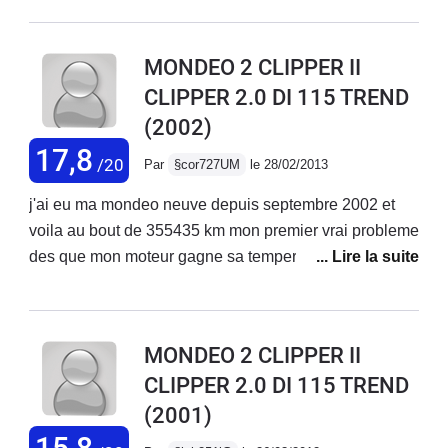
juste immense tenue de route parfaite. Seul défaut prix
pneu et lourdeur véhicule. Sinon ras a part poignetde
MONDEO 2 CLIPPER II
plafond arriere arracher et bruit au niveau du coffre
CLIPPER 2.0 DI 115 TREND
(2002)
17,8
/20
Par
§cor727UM
le 28/02/2013
j'ai eu ma mondeo neuve depuis septembre 2002 et
voila au bout de 355435 km mon premier vrai probleme
des que mon moteur gagne sa temperature normale la
voiture se met a donner des acout+perte de puissance
et grosse fumée blanche le garage ma changé la
pompe a injection mais toujours le meme
MONDEO 2 CLIPPER II
probleme???? si quelqu'un peu me répondre merci
CLIPPER 2.0 DI 115 TREND
d'avance
(2001)