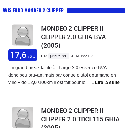
AVIS FORD MONDEO 2 CLIPPER
MONDEO 2 CLIPPER II
CLIPPER 2.0 GHIA BVA
(2005)
17,6
/20
Par
§Phi353qP
le 09/08/2017
Un grand break facile à charger2.0 essence BVA :
donc peu bruyant mais par contre plutôt gourmand en
ville + de 12,0l/100km il est fait pour les nationales et
autoroutesPrécédemment, j'ai eu 2 Opel Omega break
6cyl (concessionnaire impeccable) et BMW série 5
break 6cyl (concessionnaire arnaqueur) toutes bva et
MONDEO 2 CLIPPER II
revendues à plus de 300 000 acheté à 61 000 9months
CLIPPER 2.0 TDCI 115 GHIA
ago, ce break roule sans souci... est très fonctionnel,
(2005)
vraiment pas fun mais sympa, "pépère"; il me rappelle