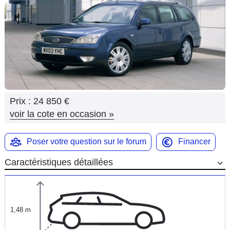
Flottes
Auto
Services
Forum
Prix :
24 850 €
Moto
voir la cote en occasion
»
Marques
Poser votre question sur le forum
Financer
Caractéristiques détaillées
1,48 m