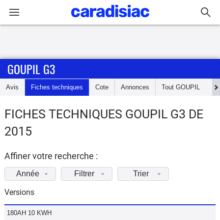
Connexion / Inscription
GOUPIL G3
Accueil
Avis
Fiches techniques
Cote
Annonces
Tout
GOUPIL
Actu
FICHES TECHNIQUES GOUPIL G3 DE
Essais
2015
Guide
d'achat
Affiner votre recherche :
Année
Filtrer
Trier
Electriques
Versions
Utilitaires
180AH 10 KWH