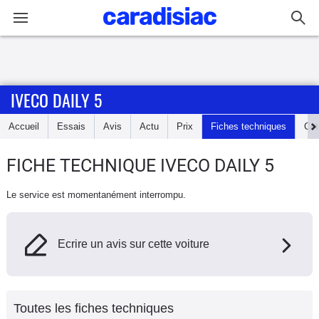
Connexion / Inscription
IVECO DAILY 5
Accueil
Accueil
Essais
Avis
Actu
Prix
Fiches techniques
Cot
Actu
FICHE TECHNIQUE IVECO DAILY 5
Essais
Le service est momentanément interrompu.
Guide
d'achat
Ecrire un avis sur cette voiture
Electriques
Utilitaires
Toutes les fiches techniques