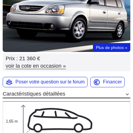
Flottes
Auto
Services
Forum
Plus de photos
»
Prix :
21 360 €
Moto
voir la cote en occasion
»
Marques
Poser votre question sur le forum
Financer
Caractéristiques détaillées
1,65 m