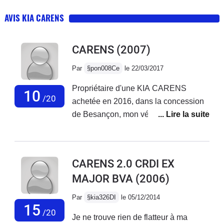
AVIS KIA CARENS
CARENS
(2007)
Par
§pon008Ce
le 22/03/2017
Propriétaire d'une KIA CARENS
10
/20
achetée en 2016, dans la concession
de Besançon, mon véhicule est
régulièrement atteint d'un problème
technique que personne n'a été en
mesure de solutionner en dépit de 4
CARENS 2.0 CRDI EX
interventions successives : le voyant
MAJOR BVA
(2006)
du témoin de mauvaise combustion
s'allume. Toutes les fois que nous
Par
§kia326DI
le 05/12/2014
avons déposé le véhicule on nous l'a
15
/20
Je ne trouve rien de flatteur à ma
restitué avec un témoin éteint, mais il