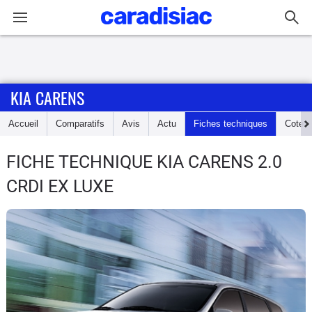
Connexion / Inscription
KIA CARENS
Accueil
Accueil
Comparatifs
Avis
Actu
Fiches techniques
Cote
Actu
FICHE TECHNIQUE KIA CARENS
2.0
Essais
CRDI EX LUXE
Guide
d'achat
Electriques
Utilitaires