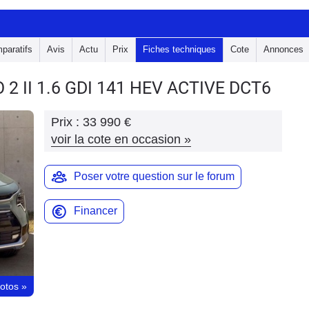
paratifs
Avis
Actu
Prix
Fiches techniques
Cote
Annonces
O 2
II 1.6 GDI 141 HEV ACTIVE DCT6
Prix :
33 990 €
voir la cote en occasion
»
Poser votre question sur le forum
Financer
hotos
»