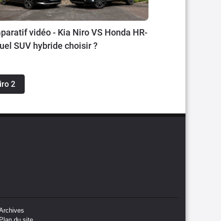
aratif vidéo - Kia Niro VS Honda HR-
quel SUV hybride choisir ?
iro 2
Archives
Plan du site