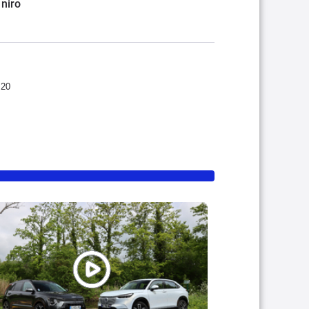
niro
:20