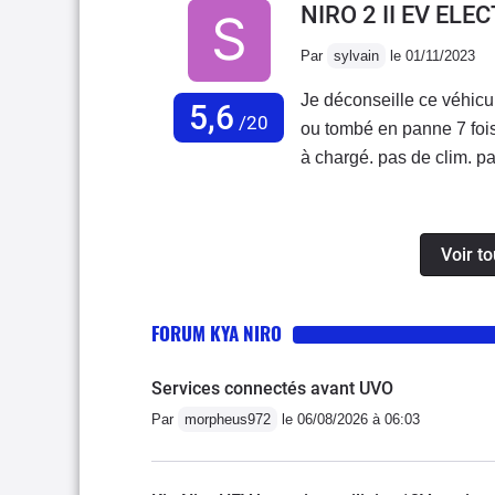
NIRO 2 II EV EL
Par
sylvain
le 01/11/2023
Je déconseille ce véhicu
5,6
/20
ou tombé en panne 7 fois
à chargé. pas de clim. pas de chauffage et de dégivrage ect...Elle à passé
141jours au garage en un
pour nous dépanner. Le s
somme juste bon à achet
Voir to
basta.Notre courrier adre
FORUM KYA NIRO
Services connectés avant UVO
Par
morpheus972
le 06/08/2026 à 06:03