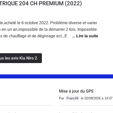
ECTRIQUE 204 CH PREMIUM
(2022)
le.acheté le 6 octobre 2022. Problème diverse et varier
 en un an.impossible de la démarrer 2 fois. Impossible
 an !!!Impossible d'avoir un véhicule de remplacement
ervice après vente de la marque est déplorable. nous
é un véhicule d'une valeur de 50k€ et après
us les avis Kia Niro 2
ssé à la direction de Kia France est resté lettre morte.
Mise à jour du GPS
Par
Franc84
le 02/08/2026 à 14:07