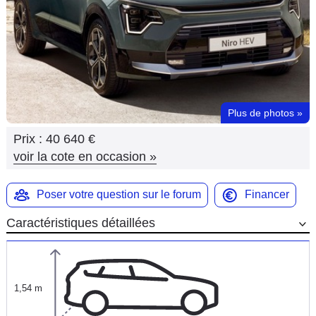
Flottes
Auto
Services
Forum
Plus de photos
»
Prix :
40 640 €
Moto
voir la cote en occasion
»
Marques
Poser votre question sur le forum
Financer
Caractéristiques détaillées
1,54 m