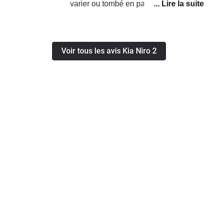
varier ou tombé en panne 7 fois en un
an.impossible de la démarrer 2 fois.
Impossible à chargé. pas de clim. pas
de chauffage et de dégivrage ect...Elle
Voir tous les avis Kia Niro 2
à passé 141jours au garage en un an
!!!Impossible d'avoir un véhicule de
remplacement pour nous dépanner. Le
service après vente de la marque est
déplorable. nous somme juste bon à
acheté un véhicule d'une valeur de
50k€ et après basta.Notre courrier
adressé à la direction de Kia France
est resté lettre morte.