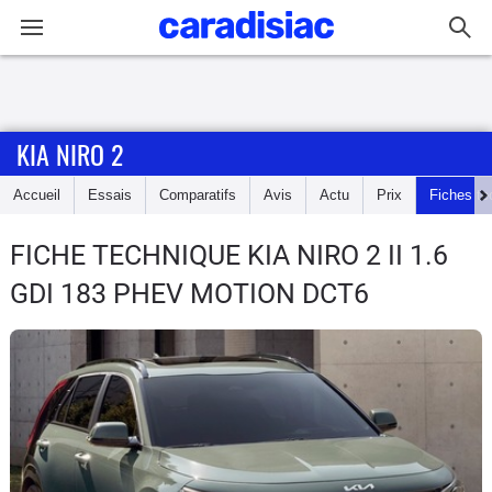
Connexion / Inscription
KIA NIRO 2
Accueil
Accueil
Essais
Comparatifs
Avis
Actu
Prix
Fiches te
Actu
FICHE TECHNIQUE KIA NIRO 2
II 1.6
Essais
GDI 183 PHEV MOTION DCT6
Guide
d'achat
Electriques
Utilitaires